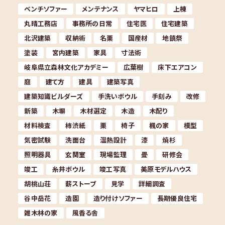
ベンチソファー
メンテナンス
ヤマヒロ
上棟
丸晴工務店
事務所の日常
住宅医
住宅建築
北沢建築
収納術
名栗
国産材
地鎮祭
塗装
宮内建築
家具
寸法術
岐阜県立森林文化アカデミー
広葉樹
床下エアコン
庭
建て方
建具
建築写真
建築知識ビルダーズ
手洗いボウル
手刻み
改修
新築
木塀
木材選定
木造
木配り
材料検査
柿渋紙
栗
椅子
楓の家
模型
気密試験
洗面台
温熱設計
漆
焼杉
照明器具
玄関室
現場監理
畳
研修会
竣工
糸井ボウル
竣工写真
美原モデルハウス
胡桃山荘
薪ストーブ
見学
詳細調査
谷中岳花
造園
造り付けソファー
長期優良住宅
雑木林の家
風香る舎