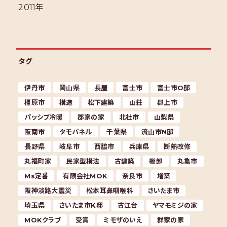
2011年
タグ
伊丹市
岡山県
長屋
富士市
富士市O邸
橿原市
構造
松下建築
山荘
郡上市
パッシブ冷暖
郡家の家
北杜市
山梨県
阪南市
タモパネル
千葉県
流山市N邸
長野県
岐阜市
西脇市
兵庫県
断熱改修
丸福町家
民家型構法
古建築
棚卸
丸亀市
Ms定番
有限会社MOK
奈良市
増築
阪神淡路大震災
松本耳鼻咽喉科
さいたま市
埼玉県
さいたま市K邸
古江台
ヤマモミジの家
MOKクラブ
受賞
ミモザのいえ
群家の家