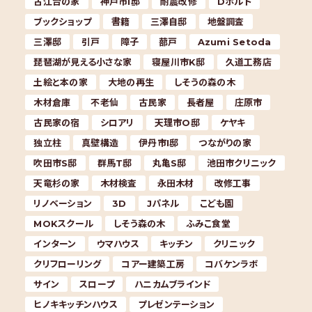
古江台の家
神戸市I邸
耐震改修
Dボルト
ブックショップ
書籍
三澤自邸
地盤調査
三澤邸
引戸
障子
蔀戸
Azumi Setoda
琵琶湖が見える小さな家
寝屋川市K邸
久道工務店
土絵と本の家
大地の再生
しそうの森の木
木材倉庫
不老仙
古民家
長者屋
庄原市
古民家の宿
シロアリ
天理市O邸
ケヤキ
独立柱
真壁構造
伊丹市I邸
つながりの家
吹田市S邸
群馬T邸
丸亀S邸
池田市クリニック
天竜杉の家
木材検査
永田木材
改修工事
リノベーション
3D
Jパネル
こども園
MOKスクール
しそう森の木
ふみこ食堂
インターン
ウマハウス
キッチン
クリニック
クリフローリング
コアー建築工房
コバケンラボ
サイン
スロープ
ハニカムブラインド
ヒノキキッチンハウス
プレゼンテーション