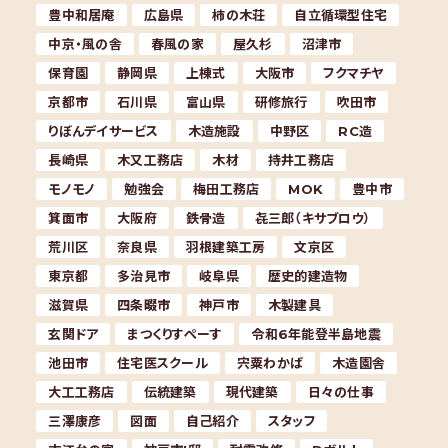
豊中和居庵
広島県
柿の木荘
自立循環型住宅
中京・風の舎
春風の家
屋久杉
沼津市
保育園
静岡県
上棟式
大阪市
フクマチヤ
京都市
石川県
富山県
研修旅行
吹田市
りぼんデイサービス
木造施設
中野区
RC造
長崎県
木又工務店
木材
持井工務店
モノモノ
勉強会
梅田工務店
MOK
豊中市
箕面市
大阪府
鉄骨造
㐂三郎（キサブロウ）
荒川区
奈良県
羽根建築工房
文京区
東京都
多治見市
岐阜県
歴史的建造物
滋賀県
四条畷市
神戸市
木製建具
玄関ドア
まつくりすぺーす
令和6年能登半島地震
池田市
住宅医スクール
宍粟わかば
木造園舎
大工工務店
伝統建築
現代建築
日々の仕事
三澤康彦
図面
自己紹介
スタッフ