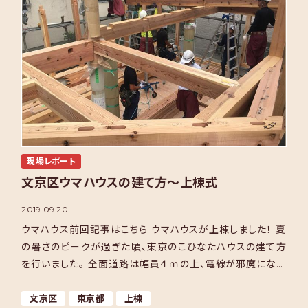
現場レポート
文京区ウマハウスの建て方～上棟式
2019.09.20
ウマハウス前回記事はこちら ウマハウスが上棟しました！ 夏
の暑さのピークが過ぎた頃、東京のこひなたハウスの建て方
を行いました。 全面道路は幅員４ｍの上、電線が邪魔になる
為、クレーンは使わず大工さんの手によって材料を運び、 […]
文京区
東京都
上棟