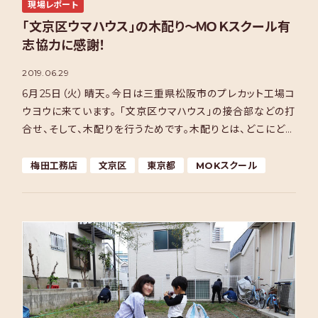
現場レポート
「文京区ウマハウス」の木配り～ＭＯＫスクール有
志協力に感謝！
2019.06.29
6月25日（火）晴天。今日は三重県松阪市のプレカット工場コ
ウヨウに来ています。 「文京区ウマハウス」の接合部などの打
合せ、そして、木配りを行うためです。木配りとは、どこにどの
材を配置するかを決めることで、大工さんは「番付 […]
梅田工務店
文京区
東京都
MOKスクール