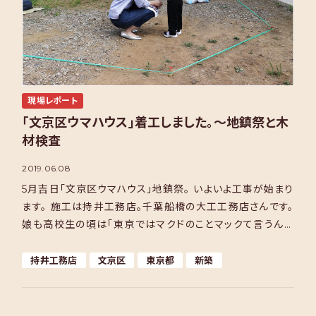
現場レポート
「文京区ウマハウス」着工しました。～地鎮祭と木
材検査
2019.06.08
5月吉日「文京区ウマハウス」地鎮祭。 いよいよ工事が始まり
ます。 施工は持井工務店。千葉船橋の大工工務店さんです。
娘も高校生の頃は「東京ではマクドのことマックて言うんや
て。変やわ。」などど言っていたのが、なんと東京に家 […]
持井工務店
文京区
東京都
新築