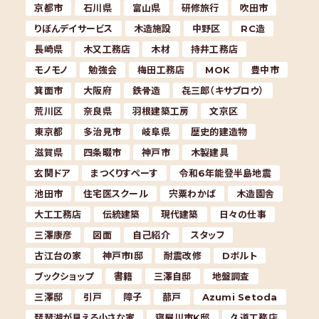
京都市
石川県
富山県
研修旅行
吹田市
りぼんデイサービス
木造施設
中野区
RC造
長崎県
木又工務店
木材
持井工務店
モノモノ
勉強会
梅田工務店
MOK
豊中市
箕面市
大阪府
鉄骨造
㐂三郎（キサブロウ）
荒川区
奈良県
羽根建築工房
文京区
東京都
多治見市
岐阜県
歴史的建造物
滋賀県
四条畷市
神戸市
木製建具
玄関ドア
まつくりすぺーす
令和6年能登半島地震
池田市
住宅医スクール
宍粟わかば
木造園舎
大工工務店
伝統建築
現代建築
日々の仕事
三澤康彦
図面
自己紹介
スタッフ
古江台の家
神戸市I邸
耐震改修
Dボルト
ブックショップ
書籍
三澤自邸
地盤調査
三澤邸
引戸
障子
蔀戸
Azumi Setoda
琵琶湖が見える小さな家
寝屋川市K邸
久道工務店