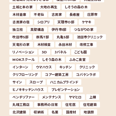
土絵と本の家
大地の再生
しそうの森の木
木材倉庫
不老仙
古民家
長者屋
庄原市
古民家の宿
シロアリ
天理市O邸
ケヤキ
独立柱
真壁構造
伊丹市I邸
つながりの家
吹田市S邸
群馬T邸
丸亀S邸
池田市クリニック
天竜杉の家
木材検査
永田木材
改修工事
リノベーション
3D
Jパネル
こども園
MOKスクール
しそう森の木
ふみこ食堂
インターン
ウマハウス
キッチン
クリニック
クリフローリング
コアー建築工房
コバケンラボ
サイン
スロープ
ハニカムブラインド
ヒノキキッチンハウス
プレゼンテーション
ベンチソファー
メンテナンス
ヤマヒロ
上棟
丸晴工務店
事務所の日常
住宅医
住宅建築
北沢建築
収納術
名栗
国産材
地鎮祭