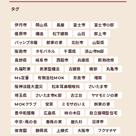
タグ
伊丹市
岡山県
長屋
富士市
富士市O邸
橿原市
構造
松下建築
山荘
郡上市
パッシブ冷暖
郡家の家
北杜市
山梨県
阪南市
タモパネル
千葉県
流山市N邸
長野県
岐阜市
西脇市
兵庫県
断熱改修
丸福町家
民家型構法
古建築
棚卸
丸亀市
Ms定番
有限会社MOK
奈良市
増築
阪神淡路大震災
松本耳鼻咽喉科
さいたま市
埼玉県
さいたま市K邸
古江台
ヤマモミジの家
MOKクラブ
受賞
ミモザのいえ
群家の家
豊中和居庵
広島県
柿の木荘
自立循環型住宅
中京・風の舎
春風の家
屋久杉
沼津市
保育園
静岡県
上棟式
大阪市
フクマチヤ