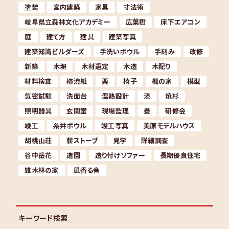
塗装
宮内建築
家具
寸法術
岐阜県立森林文化アカデミー
広葉樹
床下エアコン
庭
建て方
建具
建築写真
建築知識ビルダーズ
手洗いボウル
手刻み
改修
新築
木塀
木材選定
木造
木配り
材料検査
柿渋紙
栗
椅子
楓の家
模型
気密試験
洗面台
温熱設計
漆
焼杉
照明器具
玄関室
現場監理
畳
研修会
竣工
糸井ボウル
竣工写真
美原モデルハウス
胡桃山荘
薪ストーブ
見学
詳細調査
谷中岳花
造園
造り付けソファー
長期優良住宅
雑木林の家
風香る舎
キーワード検索