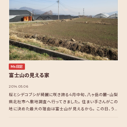
Ｍｓ日記
富士山の見える家
2014.05.06
桜とシデコブシが綺麗に咲き誇る4月中旬、八ヶ岳の麓・山梨
県北杜市へ敷地調査へ行ってきました。 住まい手さんがこの
地に決めた最大の理由は富士山が見えるから。 この日、うっ
すらではありますが敷地南東に富士山が顔を出してくれま
[…]