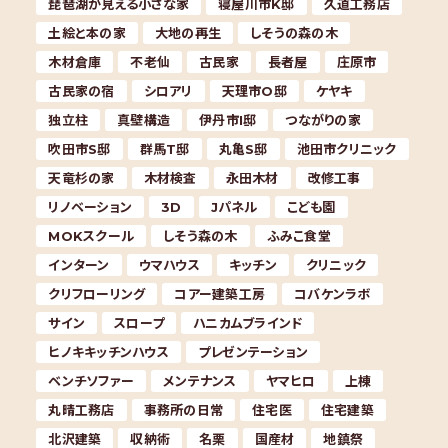
琵琶湖が見える小さな家
寝屋川市K邸
久道工務店
土絵と本の家
大地の再生
しそうの森の木
木材倉庫
不老仙
古民家
長者屋
庄原市
古民家の宿
シロアリ
天理市O邸
ケヤキ
独立柱
真壁構造
伊丹市I邸
つながりの家
吹田市S邸
群馬T邸
丸亀S邸
池田市クリニック
天竜杉の家
木材検査
永田木材
改修工事
リノベーション
3D
Jパネル
こども園
MOKスクール
しそう森の木
ふみこ食堂
インターン
ウマハウス
キッチン
クリニック
クリフローリング
コアー建築工房
コバケンラボ
サイン
スロープ
ハニカムブラインド
ヒノキキッチンハウス
プレゼンテーション
ベンチソファー
メンテナンス
ヤマヒロ
上棟
丸晴工務店
事務所の日常
住宅医
住宅建築
北沢建築
収納術
名栗
国産材
地鎮祭