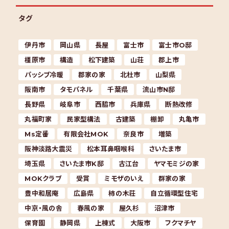
タグ
伊丹市
岡山県
長屋
富士市
富士市O邸
橿原市
構造
松下建築
山荘
郡上市
パッシブ冷暖
郡家の家
北杜市
山梨県
阪南市
タモパネル
千葉県
流山市N邸
長野県
岐阜市
西脇市
兵庫県
断熱改修
丸福町家
民家型構法
古建築
棚卸
丸亀市
Ms定番
有限会社MOK
奈良市
増築
阪神淡路大震災
松本耳鼻咽喉科
さいたま市
埼玉県
さいたま市K邸
古江台
ヤマモミジの家
MOKクラブ
受賞
ミモザのいえ
群家の家
豊中和居庵
広島県
柿の木荘
自立循環型住宅
中京・風の舎
春風の家
屋久杉
沼津市
保育園
静岡県
上棟式
大阪市
フクマチヤ