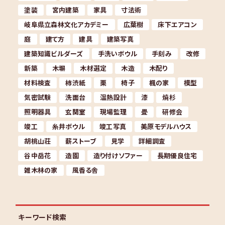
塗装
宮内建築
家具
寸法術
岐阜県立森林文化アカデミー
広葉樹
床下エアコン
庭
建て方
建具
建築写真
建築知識ビルダーズ
手洗いボウル
手刻み
改修
新築
木塀
木材選定
木造
木配り
材料検査
柿渋紙
栗
椅子
楓の家
模型
気密試験
洗面台
温熱設計
漆
焼杉
照明器具
玄関室
現場監理
畳
研修会
竣工
糸井ボウル
竣工写真
美原モデルハウス
胡桃山荘
薪ストーブ
見学
詳細調査
谷中岳花
造園
造り付けソファー
長期優良住宅
雑木林の家
風香る舎
キーワード検索