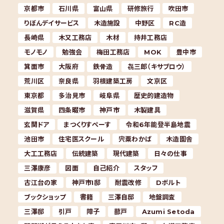
京都市
石川県
富山県
研修旅行
吹田市
りぼんデイサービス
木造施設
中野区
RC造
長崎県
木又工務店
木材
持井工務店
モノモノ
勉強会
梅田工務店
MOK
豊中市
箕面市
大阪府
鉄骨造
㐂三郎（キサブロウ）
荒川区
奈良県
羽根建築工房
文京区
東京都
多治見市
岐阜県
歴史的建造物
滋賀県
四条畷市
神戸市
木製建具
玄関ドア
まつくりすぺーす
令和6年能登半島地震
池田市
住宅医スクール
宍粟わかば
木造園舎
大工工務店
伝統建築
現代建築
日々の仕事
三澤康彦
図面
自己紹介
スタッフ
古江台の家
神戸市I邸
耐震改修
Dボルト
ブックショップ
書籍
三澤自邸
地盤調査
三澤邸
引戸
障子
蔀戸
Azumi Setoda