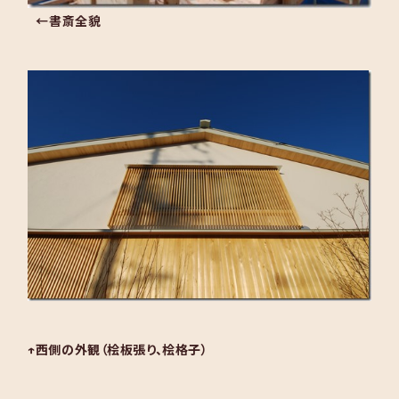
←書斎全貌
↑西側の外観（桧板張り、桧格子）