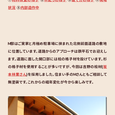
①
材料検査の様子
②
木配りの様子
③
建て方の様子
④
現場
状況
⑤
内部造作中
Ｍ邸はご実家と月極め駐車場に挟まれた北側前面道路の敷地
に位置しています。道路からのアプローチは鉄平石でお迎えし
ます。道路に面した開口部には桧の格子材を設けています。杉
の格子材を使用することが多いですが、今回は吉野の桧材(
坂
本林業さん
)を採用しました。住まい手のＭさんともご相談して
無塗装です。これからの経年変化が今から楽しみです。