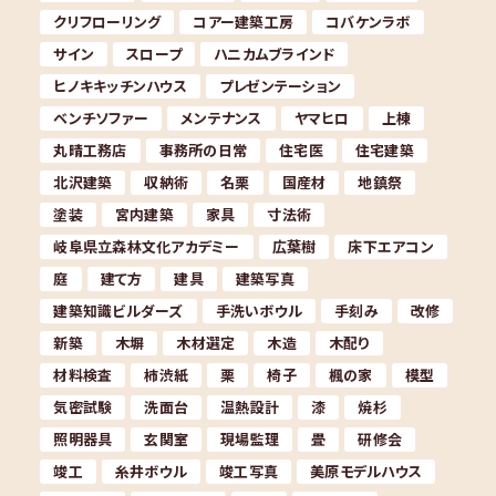
クリフローリング
コアー建築工房
コバケンラボ
サイン
スロープ
ハニカムブラインド
ヒノキキッチンハウス
プレゼンテーション
ベンチソファー
メンテナンス
ヤマヒロ
上棟
丸晴工務店
事務所の日常
住宅医
住宅建築
北沢建築
収納術
名栗
国産材
地鎮祭
塗装
宮内建築
家具
寸法術
岐阜県立森林文化アカデミー
広葉樹
床下エアコン
庭
建て方
建具
建築写真
建築知識ビルダーズ
手洗いボウル
手刻み
改修
新築
木塀
木材選定
木造
木配り
材料検査
柿渋紙
栗
椅子
楓の家
模型
気密試験
洗面台
温熱設計
漆
焼杉
照明器具
玄関室
現場監理
畳
研修会
竣工
糸井ボウル
竣工写真
美原モデルハウス