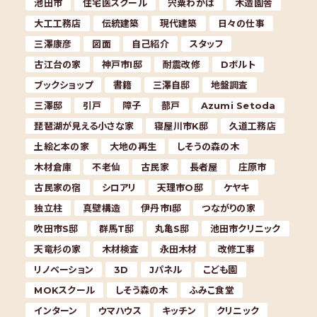
池田市
住宅医スクール
宍粟わかば
木造園舎
大工工務店
伝統建築
現代建築
日々の仕事
三澤康彦
図面
自己紹介
スタッフ
古江台の家
神戸市I邸
耐震改修
Dボルト
ブックショップ
書籍
三澤自邸
地盤調査
三澤邸
引戸
障子
蔀戸
Azumi Setoda
琵琶湖が見える小さな家
寝屋川市K邸
久道工務店
土絵と本の家
大地の再生
しそうの森の木
木材倉庫
不老仙
古民家
長者屋
庄原市
古民家の宿
シロアリ
天理市O邸
ケヤキ
独立柱
真壁構造
伊丹市I邸
つながりの家
吹田市S邸
群馬T邸
丸亀S邸
池田市クリニック
天竜杉の家
木材検査
永田木材
改修工事
リノベーション
3D
Jパネル
こども園
MOKスクール
しそう森の木
ふみこ食堂
インターン
ウマハウス
キッチン
クリニック