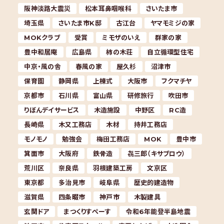
阪神淡路大震災
松本耳鼻咽喉科
さいたま市
埼玉県
さいたま市K邸
古江台
ヤマモミジの家
MOKクラブ
受賞
ミモザのいえ
群家の家
豊中和居庵
広島県
柿の木荘
自立循環型住宅
中京・風の舎
春風の家
屋久杉
沼津市
保育園
静岡県
上棟式
大阪市
フクマチヤ
京都市
石川県
富山県
研修旅行
吹田市
りぼんデイサービス
木造施設
中野区
RC造
長崎県
木又工務店
木材
持井工務店
モノモノ
勉強会
梅田工務店
MOK
豊中市
箕面市
大阪府
鉄骨造
㐂三郎（キサブロウ）
荒川区
奈良県
羽根建築工房
文京区
東京都
多治見市
岐阜県
歴史的建造物
滋賀県
四条畷市
神戸市
木製建具
玄関ドア
まつくりすぺーす
令和6年能登半島地震