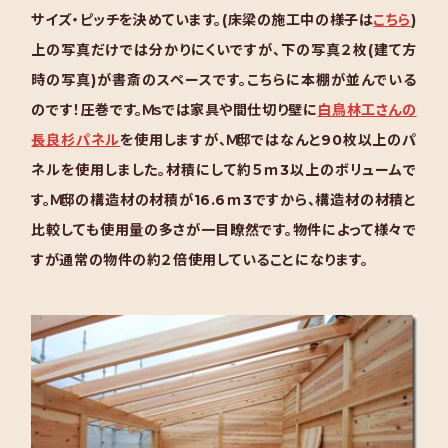
サイズ・ピッチを決めています。(床梁の施工中の様子は
こちら
)
上の写真だけでは分かりにくいですが、下の写真２枚(建て方
時の写真)が書斎のスペースです。こちらに本棚が並んでいる
のです！圧巻です。Ｍｓでは家具や間仕切り壁に
白鳥林工さんの
長良杉パネル
を使用しますが、Ｍ邸ではなんと90枚以上のパ
ネルを使用しました。材積にして約５ｍ3以上のボリュームで
す。Ｍ邸の構造材の材積が16.6ｍ3ですから、構造材の材積と
比較しても使用量の多さが一目瞭然です。物件によって様々で
すが通常の物件の約２倍使用していることになります。