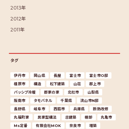
2013年
2012年
2011年
タグ
伊丹市
岡山県
長屋
富士市
富士市O邸
橿原市
構造
松下建築
山荘
郡上市
パッシブ冷暖
郡家の家
北杜市
山梨県
阪南市
タモパネル
千葉県
流山市N邸
長野県
岐阜市
西脇市
兵庫県
断熱改修
丸福町家
民家型構法
古建築
棚卸
丸亀市
Ms定番
有限会社MOK
奈良市
増築