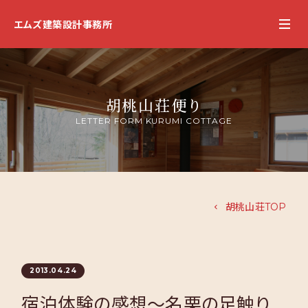
エムズ建築設計事務所
胡桃山荘便り
LETTER FORM KURUMI COTTAGE
胡桃山荘TOP
2013.04.24
宿泊体験の感想～名栗の足触り