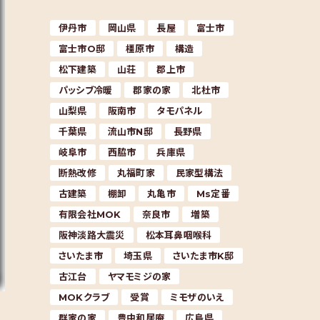
伊丹市
岡山県
長屋
富士市
富士市O邸
橿原市
構造
松下建築
山荘
郡上市
パッシブ冷暖
郡家の家
北杜市
山梨県
阪南市
タモパネル
千葉県
流山市N邸
長野県
岐阜市
西脇市
兵庫県
断熱改修
丸福町家
民家型構法
古建築
棚卸
丸亀市
Ms定番
有限会社MOK
奈良市
増築
阪神淡路大震災
松本耳鼻咽喉科
さいたま市
埼玉県
さいたま市K邸
古江台
ヤマモミジの家
MOKクラブ
受賞
ミモザのいえ
群家の家
豊中和居庵
広島県