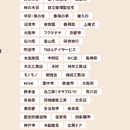
柿の木荘
自立循環型住宅
中京・風の舎
春風の家
屋久杉
沼津市
保育園
静岡県
上棟式
大阪市
フクマチヤ
京都市
石川県
富山県
研修旅行
吹田市
りぼんデイサービス
Ｊ
木造施設
中野区
RC造
長崎県
木又工務店
木材
持井工務店
モノモノ
勉強会
梅田工務店
MOK
豊中市
箕面市
大阪府
鉄骨造
㐂三郎（キサブロウ）
荒川区
奈良県
羽根建築工房
文京区
東京都
多治見市
岐阜県
歴史的建造物
滋賀県
四条畷市
神戸市
木製建具
玄関ドア