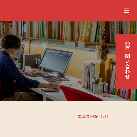
お
問
い
合
わせ
エムズ日記TOP