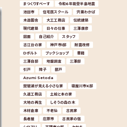
まつくりすぺーす
令和6年能登半島地震
池田市
住宅医スクール
宍粟わかば
木造園舎
大工工務店
伝統建築
現代建築
日々の仕事
三澤康彦
図面
自己紹介
スタッフ
古江台の家
神戸市I邸
耐震改修
Dボルト
ブックショップ
書籍
三澤自邸
地盤調査
三澤邸
引戸
障子
蔀戸
Azumi Setoda
琵琶湖が見える小さな家
寝屋川市K邸
久道工務店
土絵と本の家
大地の再生
しそうの森の木
木材倉庫
不老仙
古民家
長者屋
庄原市
古民家の宿