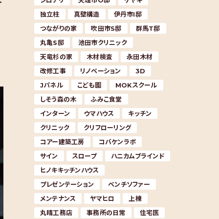
シロアリ
天理市O邸
ケヤキ
独立柱
真壁構造
伊丹市I邸
つながりの家
吹田市S邸
群馬T邸
丸亀S邸
池田市クリニック
天竜杉の家
木材検査
永田木材
改修工事
リノベーション
3D
Jパネル
こども園
MOKスクール
しそう森の木
ふみこ食堂
インターン
ウマハウス
キッチン
クリニック
クリフローリング
コアー建築工房
コバケンラボ
サイン
スロープ
ハニカムブラインド
ヒノキキッチンハウス
プレゼンテーション
ベンチソファー
メンテナンス
ヤマヒロ
上棟
丸晴工務店
事務所の日常
住宅医