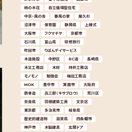
柿の木荘
自立循環型住宅
中京・風の舎
春風の家
屋久杉
沼津市
保育園
静岡県
上棟式
大阪市
フクマチヤ
京都市
石川県
富山県
研修旅行
吹田市
りぼんデイサービス
木造施設
中野区
RC造
長崎県
木又工務店
木材
持井工務店
モノモノ
勉強会
梅田工務店
MOK
豊中市
箕面市
大阪府
鉄骨造
㐂三郎（キサブロウ）
荒川区
奈良県
羽根建築工房
文京区
東京都
多治見市
岐阜県
歴史的建造物
滋賀県
四条畷市
神戸市
木製建具
玄関ドア