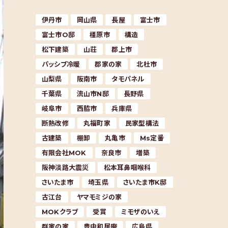
伊丹市
岡山県
長屋
富士市
富士市O邸
橿原市
構造
松下建築
山荘
郡上市
パッシブ冷暖
郡家の家
北杜市
山梨県
阪南市
タモパネル
千葉県
流山市N邸
長野県
岐阜市
西脇市
兵庫県
断熱改修
丸福町家
民家型構法
古建築
棚卸
丸亀市
Ms定番
有限会社MOK
奈良市
増築
阪神淡路大震災
松本耳鼻咽喉科
さいたま市
埼玉県
さいたま市K邸
古江台
ヤマモミジの家
MOKクラブ
受賞
ミモザのいえ
群家の家
豊中和居庵
広島県