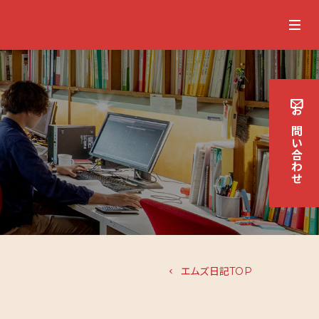
お
問
い
合
わせ
エムズ日記TOP