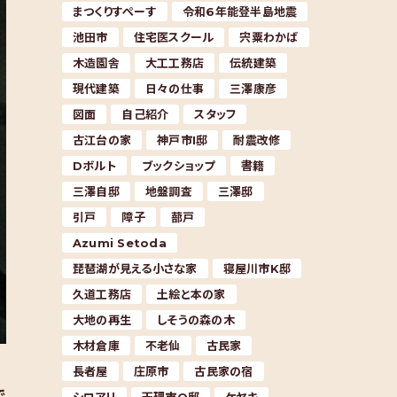
まつくりすぺーす
令和6年能登半島地震
池田市
住宅医スクール
宍粟わかば
木造園舎
大工工務店
伝統建築
現代建築
日々の仕事
三澤康彦
図面
自己紹介
スタッフ
古江台の家
神戸市I邸
耐震改修
Dボルト
ブックショップ
書籍
三澤自邸
地盤調査
三澤邸
引戸
障子
蔀戸
Azumi Setoda
琵琶湖が見える小さな家
寝屋川市K邸
久道工務店
土絵と本の家
大地の再生
しそうの森の木
木材倉庫
不老仙
古民家
長者屋
庄原市
古民家の宿
で