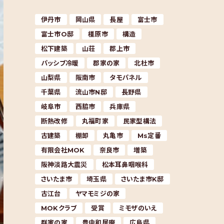
伊丹市
岡山県
長屋
富士市
富士市O邸
橿原市
構造
松下建築
山荘
郡上市
パッシブ冷暖
郡家の家
北杜市
山梨県
阪南市
タモパネル
千葉県
流山市N邸
長野県
岐阜市
西脇市
兵庫県
断熱改修
丸福町家
民家型構法
古建築
棚卸
丸亀市
Ms定番
有限会社MOK
奈良市
増築
阪神淡路大震災
松本耳鼻咽喉科
さいたま市
埼玉県
さいたま市K邸
古江台
ヤマモミジの家
MOKクラブ
受賞
ミモザのいえ
群家の家
豊中和居庵
広島県