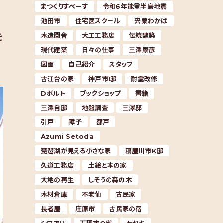
まつくりすぺーす
令和6年能登半島地震
池田市
住宅医スクール
宍粟わかば
木造園舎
大工工務店
伝統建築
を
現代建築
日々の仕事
三澤康彦
図面
自己紹介
スタッフ
古江台の家
神戸市I邸
耐震改修
Dボルト
ブックショップ
書籍
三澤自邸
地盤調査
三澤邸
引戸
障子
蔀戸
Azumi Setoda
琵琶湖が見える小さな家
寝屋川市K邸
久道工務店
土絵と本の家
大地の再生
しそうの森の木
木材倉庫
不老仙
古民家
長者屋
庄原市
古民家の宿