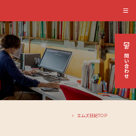
お
問
い
合
わせ
エムズ日記TOP