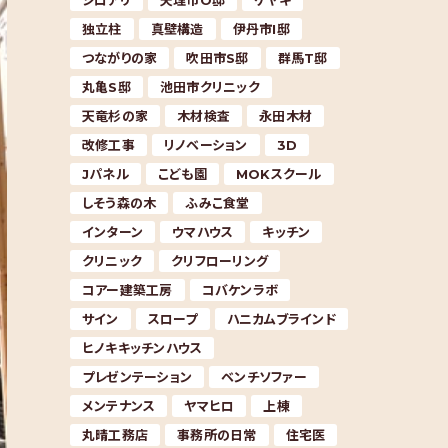
シロアリ
天理市O邸
ケヤキ
独立柱
真壁構造
伊丹市I邸
つながりの家
吹田市S邸
群馬T邸
丸亀S邸
池田市クリニック
天竜杉の家
木材検査
永田木材
改修工事
リノベーション
3D
Jパネル
こども園
MOKスクール
しそう森の木
ふみこ食堂
インターン
ウマハウス
キッチン
クリニック
クリフローリング
コアー建築工房
コバケンラボ
サイン
スロープ
ハニカムブラインド
ヒノキキッチンハウス
プレゼンテーション
ベンチソファー
メンテナンス
ヤマヒロ
上棟
丸晴工務店
事務所の日常
住宅医