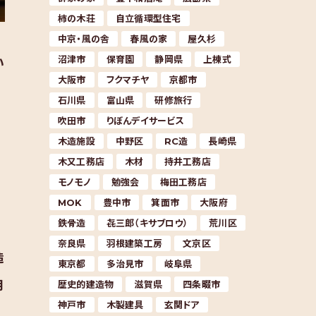
柿の木荘
自立循環型住宅
中京・風の舎
春風の家
屋久杉
沼津市
保育園
静岡県
上棟式
い
大阪市
フクマチヤ
京都市
石川県
富山県
研修旅行
吹田市
りぼんデイサービス
木造施設
中野区
RC造
長崎県
木又工務店
木材
持井工務店
モノモノ
勉強会
梅田工務店
MOK
豊中市
箕面市
大阪府
鉄骨造
㐂三郎（キサブロウ）
荒川区
奈良県
羽根建築工房
文京区
造
東京都
多治見市
岐阜県
月
歴史的建造物
滋賀県
四条畷市
神戸市
木製建具
玄関ドア