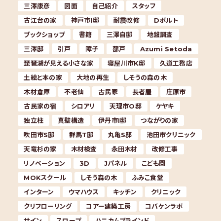
三澤康彦
図面
自己紹介
スタッフ
古江台の家
神戸市I邸
耐震改修
Dボルト
ブックショップ
書籍
三澤自邸
地盤調査
三澤邸
引戸
障子
蔀戸
Azumi Setoda
琵琶湖が見える小さな家
寝屋川市K邸
久道工務店
土絵と本の家
大地の再生
しそうの森の木
木材倉庫
不老仙
古民家
長者屋
庄原市
古民家の宿
シロアリ
天理市O邸
ケヤキ
独立柱
真壁構造
伊丹市I邸
つながりの家
吹田市S邸
群馬T邸
丸亀S邸
池田市クリニック
天竜杉の家
木材検査
永田木材
改修工事
リノベーション
3D
Jパネル
こども園
MOKスクール
しそう森の木
ふみこ食堂
インターン
ウマハウス
キッチン
クリニック
クリフローリング
コアー建築工房
コバケンラボ
サイン
スロープ
ハニカムブラインド