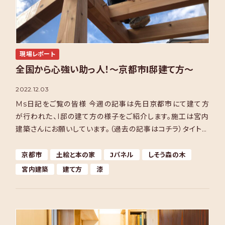
現場レポート
全国から心強い助っ人！～京都市I邸建て方～
2022.12.03
Ms日記をご覧の皆様 今週の記事は先日京都市にて建て方
が行われた、I邸の建て方の様子をご紹介します。施工は宮内
建築さんにお願いしています。（過去の記事はコチラ）タイトル
にもある通り、全国各地から宮内さんの仲間の大工さんが […]
京都市
土絵と本の家
Jパネル
しそう森の木
宮内建築
建て方
漆