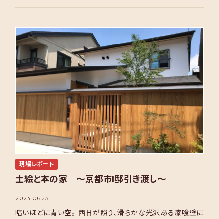
現場レポート
土絵と本の家 ～京都市I邸引き渡し～
2023.06.23
暗いほどに青い空。 西日が照り、滑らかな光沢ある漆喰壁に