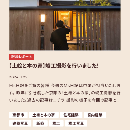
現場レポート
【土絵と本の家】竣工撮影を行いました！
2024.11.09
Ms日記をご覧の皆様 今週のMs日記は中尾が担当いたしま
す。 昨年に引き渡した京都の「土絵と本の家」の竣工撮影を行
いました。過去の記事はコチラ 撮影の様子を今回の記事とい
たします。 さて、撮影といえば！ 「畑拓さん」です […]
京都市
土絵と本の家
住宅建築
宮内建築
建築写真
新築
竣工
竣工写真