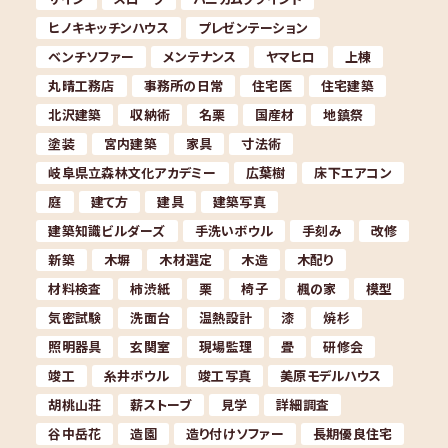
ヒノキキッチンハウス
プレゼンテーション
ベンチソファー
メンテナンス
ヤマヒロ
上棟
丸晴工務店
事務所の日常
住宅医
住宅建築
北沢建築
収納術
名栗
国産材
地鎮祭
塗装
宮内建築
家具
寸法術
岐阜県立森林文化アカデミー
広葉樹
床下エアコン
庭
建て方
建具
建築写真
建築知識ビルダーズ
手洗いボウル
手刻み
改修
新築
木塀
木材選定
木造
木配り
材料検査
柿渋紙
栗
椅子
楓の家
模型
気密試験
洗面台
温熱設計
漆
焼杉
照明器具
玄関室
現場監理
畳
研修会
竣工
糸井ボウル
竣工写真
美原モデルハウス
胡桃山荘
薪ストーブ
見学
詳細調査
谷中岳花
造園
造り付けソファー
長期優良住宅