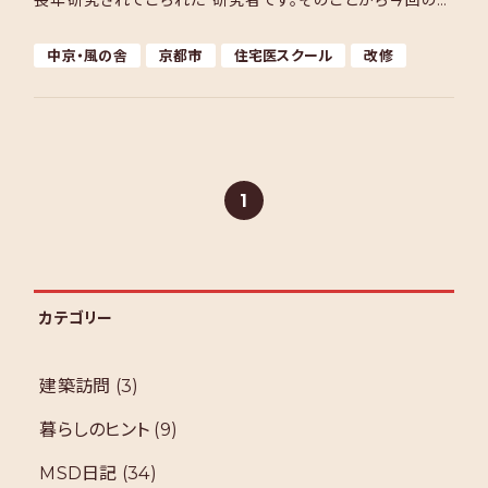
長年研究されてこられた 研究者です。そのことから今回の改
修の基本方針は、加茂さんの研究成果を踏まえて […]
中京・風の舎
京都市
住宅医スクール
改修
1
カテゴリー
建築訪問
(3)
暮らしのヒント
(9)
MSD日記
(34)