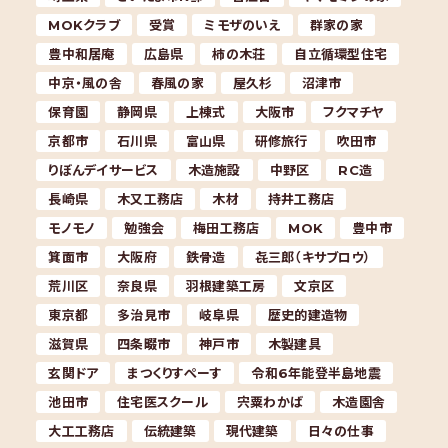
MOKクラブ
受賞
ミモザのいえ
群家の家
豊中和居庵
広島県
柿の木荘
自立循環型住宅
中京・風の舎
春風の家
屋久杉
沼津市
保育園
静岡県
上棟式
大阪市
フクマチヤ
京都市
石川県
富山県
研修旅行
吹田市
りぼんデイサービス
木造施設
中野区
RC造
長崎県
木又工務店
木材
持井工務店
モノモノ
勉強会
梅田工務店
MOK
豊中市
箕面市
大阪府
鉄骨造
㐂三郎（キサブロウ）
荒川区
奈良県
羽根建築工房
文京区
東京都
多治見市
岐阜県
歴史的建造物
滋賀県
四条畷市
神戸市
木製建具
玄関ドア
まつくりすぺーす
令和6年能登半島地震
池田市
住宅医スクール
宍粟わかば
木造園舎
大工工務店
伝統建築
現代建築
日々の仕事