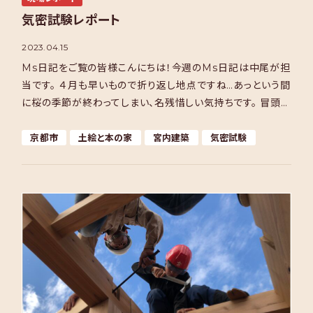
気密試験レポート
2023.04.15
Ms日記をご覧の皆様こんにちは！今週のMs日記は中尾が担
当です。 ４月も早いもので折り返し地点ですね…あっという間
に桜の季節が終わってしまい、名残惜しい気持ちです。 冒頭の
写真はMs千里事務所前の公園の桜です。春は桜の花 […]
京都市
土絵と本の家
宮内建築
気密試験