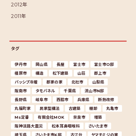
2012年
2011年
タグ
伊丹市
岡山県
長屋
富士市
富士市O邸
橿原市
構造
松下建築
山荘
郡上市
パッシブ冷暖
郡家の家
北杜市
山梨県
阪南市
タモパネル
千葉県
流山市N邸
長野県
岐阜市
西脇市
兵庫県
断熱改修
丸福町家
民家型構法
古建築
棚卸
丸亀市
Ms定番
有限会社MOK
奈良市
増築
阪神淡路大震災
松本耳鼻咽喉科
さいたま市
埼玉県
さいたま市K邸
古江台
ヤマモミジの家