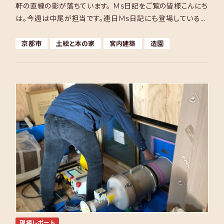
軒の直線の影が落ちています。 Ms日記をご覧の皆様こんにち
は。今週は中尾が担当です。連日Ms日記にも登場している京
都市I邸が引き渡しを迎えました。今週の日記はI邸の […]
京都市
土絵と本の家
宮内建築
造園
現場レポート