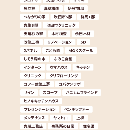
シロアリ
天理市O邸
ケヤキ
独立柱
真壁構造
伊丹市I邸
つながりの家
吹田市S邸
群馬T邸
丸亀S邸
池田市クリニック
天竜杉の家
木材検査
永田木材
改修工事
リノベーション
3D
Jパネル
こども園
MOKスクール
しそう森の木
ふみこ食堂
インターン
ウマハウス
キッチン
クリニック
クリフローリング
コアー建築工房
コバケンラボ
サイン
スロープ
ハニカムブラインド
ヒノキキッチンハウス
プレゼンテーション
ベンチソファー
メンテナンス
ヤマヒロ
上棟
丸晴工務店
事務所の日常
住宅医