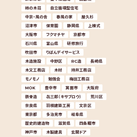
柿の木荘
自立循環型住宅
中京・風の舎
春風の家
屋久杉
沼津市
保育園
静岡県
上棟式
大阪市
フクマチヤ
京都市
石川県
富山県
研修旅行
吹田市
りぼんデイサービス
木造施設
中野区
RC造
長崎県
木又工務店
木材
持井工務店
モノモノ
勉強会
梅田工務店
MOK
豊中市
箕面市
大阪府
鉄骨造
㐂三郎（キサブロウ）
荒川区
奈良県
羽根建築工房
文京区
東京都
多治見市
岐阜県
歴史的建造物
滋賀県
四条畷市
神戸市
木製建具
玄関ドア