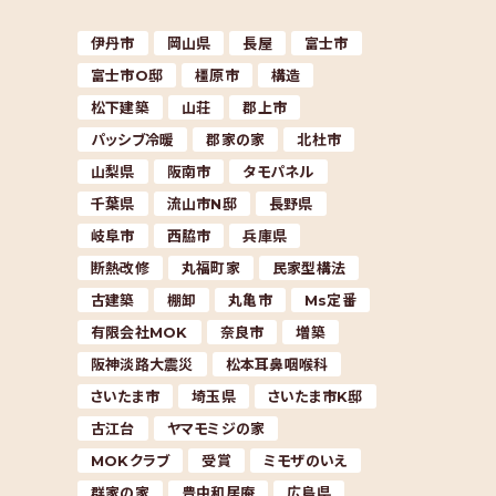
伊丹市
岡山県
長屋
富士市
富士市O邸
橿原市
構造
松下建築
山荘
郡上市
パッシブ冷暖
郡家の家
北杜市
山梨県
阪南市
タモパネル
千葉県
流山市N邸
長野県
岐阜市
西脇市
兵庫県
断熱改修
丸福町家
民家型構法
古建築
棚卸
丸亀市
Ms定番
有限会社MOK
奈良市
増築
阪神淡路大震災
松本耳鼻咽喉科
さいたま市
埼玉県
さいたま市K邸
古江台
ヤマモミジの家
MOKクラブ
受賞
ミモザのいえ
群家の家
豊中和居庵
広島県