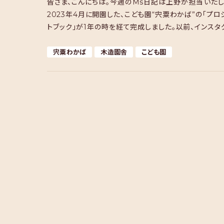
皆さま、こんにちは。今週のMs日記は上野が担当いたし
2023年4月に開園した、こども園“宍粟わかば”の「プロ
トブック」が1年の時を経て完成しました。以前、インスタ
にUPしましたが、今回、改めてMs日記 […]
宍粟わかば
木造園舎
こども園