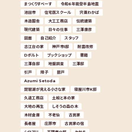
まつくりすぺーす
令和6年能登半島地震
池田市
住宅医スクール
宍粟わかば
木造園舎
大工工務店
伝統建築
現代建築
日々の仕事
三澤康彦
図面
自己紹介
スタッフ
古江台の家
神戸市I邸
耐震改修
Dボルト
ブックショップ
書籍
三澤自邸
地盤調査
三澤邸
引戸
障子
蔀戸
Azumi Setoda
琵琶湖が見える小さな家
寝屋川市K邸
久道工務店
土絵と本の家
大地の再生
しそうの森の木
木材倉庫
不老仙
古民家
長者屋
庄原市
古民家の宿