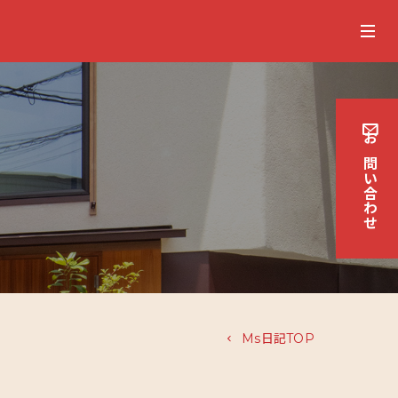
お
問
い
合
わせ
Ms日記TOP