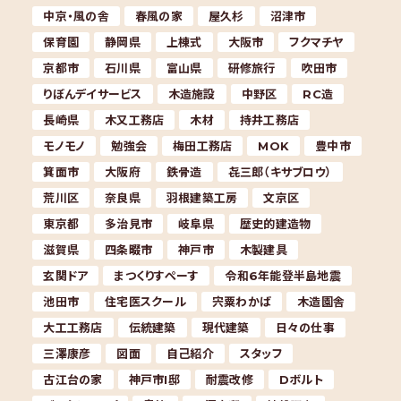
中京・風の舎
春風の家
屋久杉
沼津市
保育園
静岡県
上棟式
大阪市
フクマチヤ
京都市
石川県
富山県
研修旅行
吹田市
りぼんデイサービス
木造施設
中野区
RC造
長崎県
木又工務店
木材
持井工務店
モノモノ
勉強会
梅田工務店
MOK
豊中市
箕面市
大阪府
鉄骨造
㐂三郎（キサブロウ）
荒川区
奈良県
羽根建築工房
文京区
東京都
多治見市
岐阜県
歴史的建造物
滋賀県
四条畷市
神戸市
木製建具
玄関ドア
まつくりすぺーす
令和6年能登半島地震
池田市
住宅医スクール
宍粟わかば
木造園舎
大工工務店
伝統建築
現代建築
日々の仕事
三澤康彦
図面
自己紹介
スタッフ
古江台の家
神戸市I邸
耐震改修
Dボルト