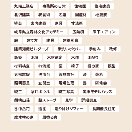
丸晴工務店
事務所の日常
住宅医
住宅建築
北沢建築
収納術
名栗
国産材
地鎮祭
塗装
宮内建築
家具
寸法術
岐阜県立森林文化アカデミー
広葉樹
床下エアコン
庭
建て方
建具
建築写真
建築知識ビルダーズ
手洗いボウル
手刻み
改修
新築
木塀
木材選定
木造
木配り
材料検査
柿渋紙
栗
椅子
楓の家
模型
気密試験
洗面台
温熱設計
漆
焼杉
照明器具
玄関室
現場監理
畳
研修会
竣工
糸井ボウル
竣工写真
美原モデルハウス
胡桃山荘
薪ストーブ
見学
詳細調査
谷中岳花
造園
造り付けソファー
長期優良住宅
雑木林の家
風香る舎