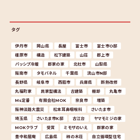
タグ
伊丹市
岡山県
長屋
富士市
富士市O邸
橿原市
構造
松下建築
山荘
郡上市
パッシブ冷暖
郡家の家
北杜市
山梨県
阪南市
タモパネル
千葉県
流山市N邸
長野県
岐阜市
西脇市
兵庫県
断熱改修
丸福町家
民家型構法
古建築
棚卸
丸亀市
Ms定番
有限会社MOK
奈良市
増築
阪神淡路大震災
松本耳鼻咽喉科
さいたま市
埼玉県
さいたま市K邸
古江台
ヤマモミジの家
MOKクラブ
受賞
ミモザのいえ
群家の家
豊中和居庵
広島県
柿の木荘
自立循環型住宅