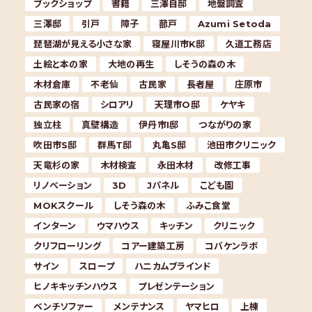
ブックショップ
書籍
三澤自邸
地盤調査
三澤邸
引戸
障子
蔀戸
Azumi Setoda
琵琶湖が見える小さな家
寝屋川市K邸
久道工務店
土絵と本の家
大地の再生
しそうの森の木
木材倉庫
不老仙
古民家
長者屋
庄原市
古民家の宿
シロアリ
天理市O邸
ケヤキ
独立柱
真壁構造
伊丹市I邸
つながりの家
吹田市S邸
群馬T邸
丸亀S邸
池田市クリニック
天竜杉の家
木材検査
永田木材
改修工事
リノベーション
3D
Jパネル
こども園
MOKスクール
しそう森の木
ふみこ食堂
インターン
ウマハウス
キッチン
クリニック
クリフローリング
コアー建築工房
コバケンラボ
サイン
スロープ
ハニカムブラインド
ヒノキキッチンハウス
プレゼンテーション
ベンチソファー
メンテナンス
ヤマヒロ
上棟