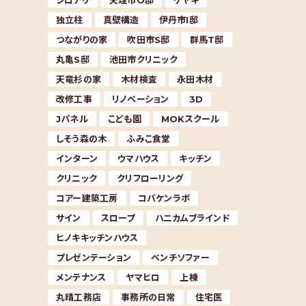
シロアリ
天理市O邸
ケヤキ
独立柱
真壁構造
伊丹市I邸
つながりの家
吹田市S邸
群馬T邸
丸亀S邸
池田市クリニック
天竜杉の家
木材検査
永田木材
改修工事
リノベーション
3D
Jパネル
こども園
MOKスクール
しそう森の木
ふみこ食堂
インターン
ウマハウス
キッチン
クリニック
クリフローリング
コアー建築工房
コバケンラボ
サイン
スロープ
ハニカムブラインド
ヒノキキッチンハウス
プレゼンテーション
ベンチソファー
メンテナンス
ヤマヒロ
上棟
丸晴工務店
事務所の日常
住宅医