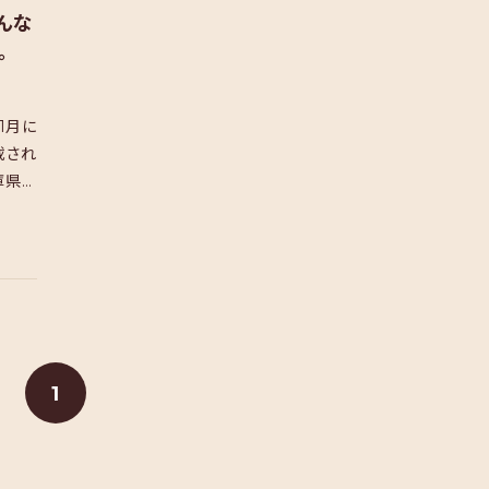
んな
。
1月に
載され
庫県南
1