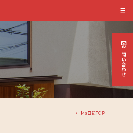
お
問
い
合
わせ
Ms日記TOP