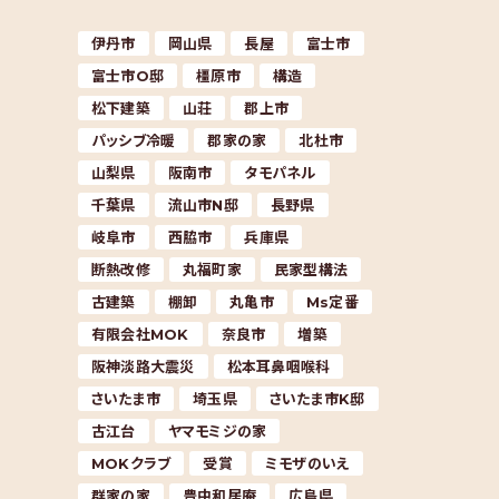
伊丹市
岡山県
長屋
富士市
富士市O邸
橿原市
構造
松下建築
山荘
郡上市
パッシブ冷暖
郡家の家
北杜市
山梨県
阪南市
タモパネル
千葉県
流山市N邸
長野県
岐阜市
西脇市
兵庫県
断熱改修
丸福町家
民家型構法
古建築
棚卸
丸亀市
Ms定番
有限会社MOK
奈良市
増築
阪神淡路大震災
松本耳鼻咽喉科
さいたま市
埼玉県
さいたま市K邸
古江台
ヤマモミジの家
MOKクラブ
受賞
ミモザのいえ
群家の家
豊中和居庵
広島県