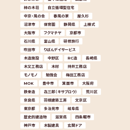
柿の木荘
自立循環型住宅
中京・風の舎
春風の家
屋久杉
沼津市
保育園
静岡県
上棟式
大阪市
フクマチヤ
京都市
石川県
富山県
研修旅行
吹田市
りぼんデイサービス
木造施設
中野区
RC造
長崎県
木又工務店
木材
持井工務店
モノモノ
勉強会
梅田工務店
MOK
豊中市
箕面市
大阪府
鉄骨造
㐂三郎（キサブロウ）
荒川区
奈良県
羽根建築工房
文京区
東京都
多治見市
岐阜県
歴史的建造物
滋賀県
四条畷市
神戸市
木製建具
玄関ドア