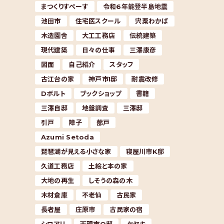
まつくりすぺーす
令和6年能登半島地震
池田市
住宅医スクール
宍粟わかば
木造園舎
大工工務店
伝統建築
現代建築
日々の仕事
三澤康彦
図面
自己紹介
スタッフ
古江台の家
神戸市I邸
耐震改修
Dボルト
ブックショップ
書籍
三澤自邸
地盤調査
三澤邸
引戸
障子
蔀戸
Azumi Setoda
琵琶湖が見える小さな家
寝屋川市K邸
久道工務店
土絵と本の家
大地の再生
しそうの森の木
木材倉庫
不老仙
古民家
長者屋
庄原市
古民家の宿