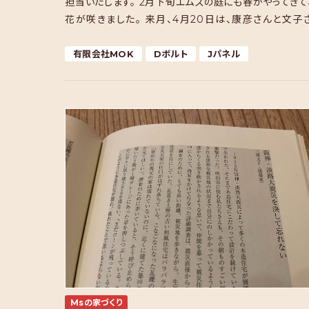
担当いたします。 2月下旬エムズの庭にも春がやってきて
花が咲きました。 来月、4月20日は、康彦さんと文子
Ms建築設計事務所を設立して、ちょうど […]
有限会社MOK
Dボルト
Jパネル
Msの家づくり