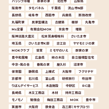
パッシブ冷暖
郡家の家
北杜市
山梨県
阪南市
タモパネル
千葉県
流山市N邸
長野県
岐阜市
西脇市
兵庫県
断熱改修
丸福町家
民家型構法
古建築
棚卸
丸亀市
Ms定番
有限会社MOK
奈良市
増築
阪神淡路大震災
松本耳鼻咽喉科
さいたま市
埼玉県
さいたま市K邸
古江台
ヤマモミジの家
MOKクラブ
受賞
ミモザのいえ
群家の家
豊中和居庵
広島県
柿の木荘
自立循環型住宅
中京・風の舎
春風の家
屋久杉
沼津市
保育園
静岡県
上棟式
大阪市
フクマチヤ
京都市
石川県
富山県
研修旅行
吹田市
りぼんデイサービス
木造施設
中野区
RC造
長崎県
木又工務店
木材
持井工務店
モノモノ
勉強会
梅田工務店
MOK
豊中市
箕面市
大阪府
鉄骨造
㐂三郎（キサブロウ）