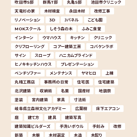
吹田市S邸
群馬T邸
丸亀S邸
池田市クリニック
天竜杉の家
木材検査
永田木材
改修工事
リノベーション
3D
Jパネル
こども園
MOKスクール
しそう森の木
ふみこ食堂
インターン
ウマハウス
キッチン
クリニック
クリフローリング
コアー建築工房
コバケンラボ
サイン
スロープ
ハニカムブラインド
ヒノキキッチンハウス
プレゼンテーション
ベンチソファー
メンテナンス
ヤマヒロ
上棟
丸晴工務店
事務所の日常
住宅医
住宅建築
北沢建築
収納術
名栗
国産材
地鎮祭
塗装
宮内建築
家具
寸法術
岐阜県立森林文化アカデミー
広葉樹
床下エアコン
庭
建て方
建具
建築写真
建築知識ビルダーズ
手洗いボウル
手刻み
改修
新築
木塀
木材選定
木造
木配り