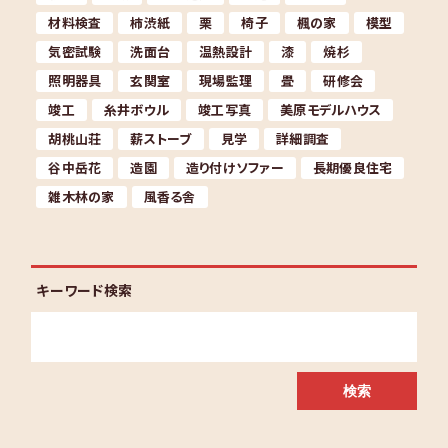
材料検査
柿渋紙
栗
椅子
楓の家
模型
気密試験
洗面台
温熱設計
漆
焼杉
照明器具
玄関室
現場監理
畳
研修会
竣工
糸井ボウル
竣工写真
美原モデルハウス
胡桃山荘
薪ストーブ
見学
詳細調査
谷中岳花
造園
造り付けソファー
長期優良住宅
雑木林の家
風香る舎
キーワード検索