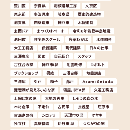
荒川区
奈良県
羽根建築工房
文京区
東京都
多治見市
岐阜県
歴史的建造物
滋賀県
四条畷市
神戸市
木製建具
玄関ドア
まつくりすぺーす
令和6年能登半島地震
池田市
住宅医スクール
宍粟わかば
木造園舎
大工工務店
伝統建築
現代建築
日々の仕事
三澤康彦
図面
自己紹介
スタッフ
古江台の家
神戸市I邸
耐震改修
Dボルト
ブックショップ
書籍
三澤自邸
地盤調査
三澤邸
引戸
障子
蔀戸
Azumi Setoda
琵琶湖が見える小さな家
寝屋川市K邸
久道工務店
土絵と本の家
大地の再生
しそうの森の木
木材倉庫
不老仙
古民家
長者屋
庄原市
古民家の宿
シロアリ
天理市O邸
ケヤキ
独立柱
真壁構造
伊丹市I邸
つながりの家