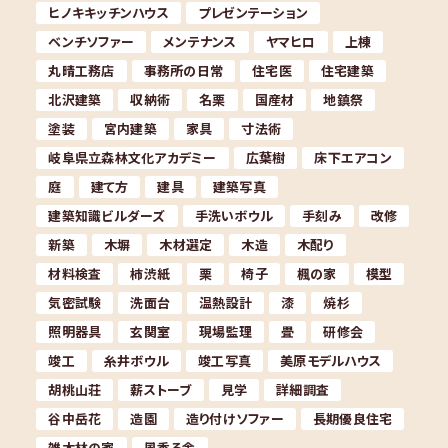
ヒノキキッチンハウス
プレゼンテーション
ベンチソファー
メンテナンス
ヤマヒロ
上棟
丸晴工務店
事務所の日常
住宅医
住宅建築
北沢建築
収納術
名栗
国産材
地鎮祭
塗装
宮内建築
家具
寸法術
岐阜県立森林文化アカデミー
広葉樹
床下エアコン
庭
建て方
建具
建築写真
建築知識ビルダーズ
手洗いボウル
手刻み
改修
新築
木塀
木材選定
木造
木配り
材料検査
柿渋紙
栗
椅子
楓の家
模型
気密試験
洗面台
温熱設計
漆
焼杉
照明器具
玄関室
現場監理
畳
研修会
竣工
糸井ボウル
竣工写真
美原モデルハウス
胡桃山荘
薪ストーブ
見学
詳細調査
谷中岳花
造園
造り付けソファー
長期優良住宅