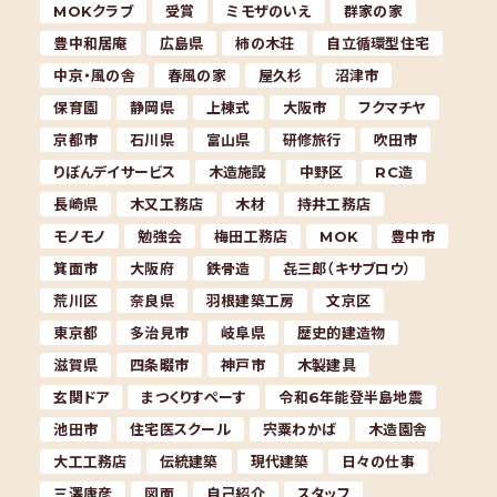
MOKクラブ
受賞
ミモザのいえ
群家の家
豊中和居庵
広島県
柿の木荘
自立循環型住宅
中京・風の舎
春風の家
屋久杉
沼津市
保育園
静岡県
上棟式
大阪市
フクマチヤ
京都市
石川県
富山県
研修旅行
吹田市
りぼんデイサービス
木造施設
中野区
RC造
長崎県
木又工務店
木材
持井工務店
モノモノ
勉強会
梅田工務店
MOK
豊中市
箕面市
大阪府
鉄骨造
㐂三郎（キサブロウ）
荒川区
奈良県
羽根建築工房
文京区
東京都
多治見市
岐阜県
歴史的建造物
滋賀県
四条畷市
神戸市
木製建具
玄関ドア
まつくりすぺーす
令和6年能登半島地震
池田市
住宅医スクール
宍粟わかば
木造園舎
大工工務店
伝統建築
現代建築
日々の仕事
三澤康彦
図面
自己紹介
スタッフ