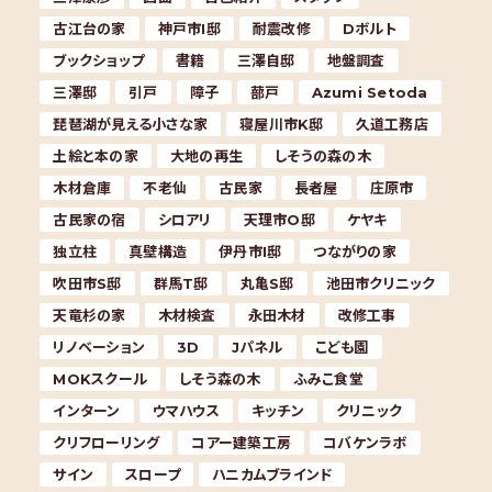
古江台の家
神戸市I邸
耐震改修
Dボルト
ブックショップ
書籍
三澤自邸
地盤調査
三澤邸
引戸
障子
蔀戸
Azumi Setoda
琵琶湖が見える小さな家
寝屋川市K邸
久道工務店
土絵と本の家
大地の再生
しそうの森の木
木材倉庫
不老仙
古民家
長者屋
庄原市
古民家の宿
シロアリ
天理市O邸
ケヤキ
独立柱
真壁構造
伊丹市I邸
つながりの家
吹田市S邸
群馬T邸
丸亀S邸
池田市クリニック
天竜杉の家
木材検査
永田木材
改修工事
リノベーション
3D
Jパネル
こども園
MOKスクール
しそう森の木
ふみこ食堂
インターン
ウマハウス
キッチン
クリニック
クリフローリング
コアー建築工房
コバケンラボ
サイン
スロープ
ハニカムブラインド