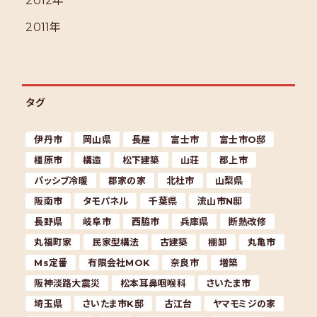
2012年
2011年
タグ
伊丹市
岡山県
長屋
富士市
富士市O邸
橿原市
構造
松下建築
山荘
郡上市
パッシブ冷暖
郡家の家
北杜市
山梨県
阪南市
タモパネル
千葉県
流山市N邸
長野県
岐阜市
西脇市
兵庫県
断熱改修
丸福町家
民家型構法
古建築
棚卸
丸亀市
Ms定番
有限会社MOK
奈良市
増築
阪神淡路大震災
松本耳鼻咽喉科
さいたま市
埼玉県
さいたま市K邸
古江台
ヤマモミジの家