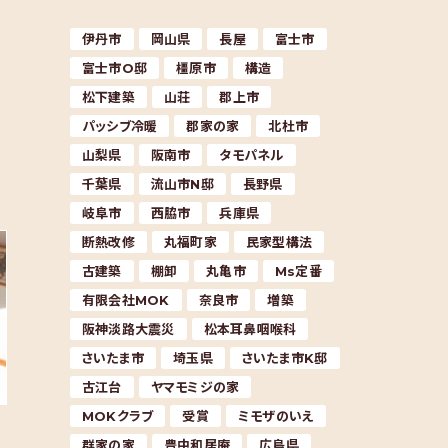
伊丹市
岡山県
長屋
富士市
富士市O邸
橿原市
構造
松下建築
山荘
郡上市
パッシブ冷暖
郡家の家
北杜市
山梨県
阪南市
タモパネル
千葉県
流山市N邸
長野県
岐阜市
西脇市
兵庫県
断熱改修
丸福町家
民家型構法
古建築
棚卸
丸亀市
Ms定番
有限会社MOK
奈良市
増築
阪神淡路大震災
松本耳鼻咽喉科
さいたま市
埼玉県
さいたま市K邸
古江台
ヤマモミジの家
MOKクラブ
受賞
ミモザのいえ
群家の家
豊中和居庵
広島県