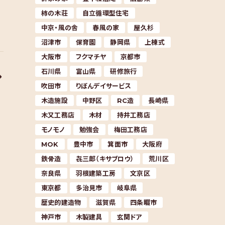
柿の木荘
自立循環型住宅
中京・風の舎
春風の家
屋久杉
沼津市
保育園
静岡県
上棟式
大阪市
フクマチヤ
京都市
石川県
富山県
研修旅行
吹田市
りぼんデイサービス
木造施設
中野区
RC造
長崎県
木又工務店
木材
持井工務店
モノモノ
勉強会
梅田工務店
MOK
豊中市
箕面市
大阪府
鉄骨造
㐂三郎（キサブロウ）
荒川区
奈良県
羽根建築工房
文京区
東京都
多治見市
岐阜県
歴史的建造物
滋賀県
四条畷市
神戸市
木製建具
玄関ドア