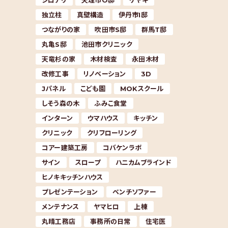
シロアリ
天理市O邸
ケヤキ
独立柱
真壁構造
伊丹市I邸
つながりの家
吹田市S邸
群馬T邸
丸亀S邸
池田市クリニック
天竜杉の家
木材検査
永田木材
改修工事
リノベーション
3D
Jパネル
こども園
MOKスクール
しそう森の木
ふみこ食堂
インターン
ウマハウス
キッチン
クリニック
クリフローリング
コアー建築工房
コバケンラボ
サイン
スロープ
ハニカムブラインド
ヒノキキッチンハウス
プレゼンテーション
ベンチソファー
メンテナンス
ヤマヒロ
上棟
丸晴工務店
事務所の日常
住宅医