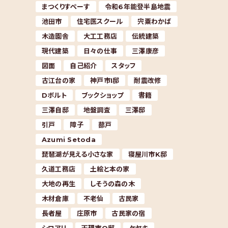
まつくりすぺーす
令和6年能登半島地震
池田市
住宅医スクール
宍粟わかば
木造園舎
大工工務店
伝統建築
現代建築
日々の仕事
三澤康彦
図面
自己紹介
スタッフ
古江台の家
神戸市I邸
耐震改修
Dボルト
ブックショップ
書籍
三澤自邸
地盤調査
三澤邸
引戸
障子
蔀戸
Azumi Setoda
琵琶湖が見える小さな家
寝屋川市K邸
久道工務店
土絵と本の家
大地の再生
しそうの森の木
木材倉庫
不老仙
古民家
長者屋
庄原市
古民家の宿