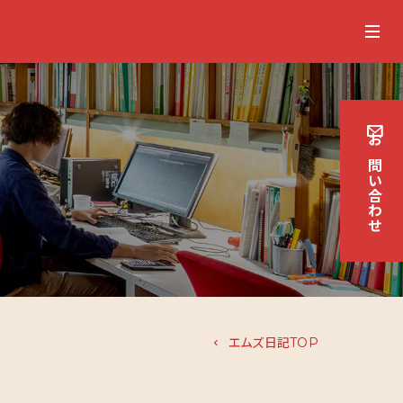
お
問
い
合
わせ
エムズ日記TOP