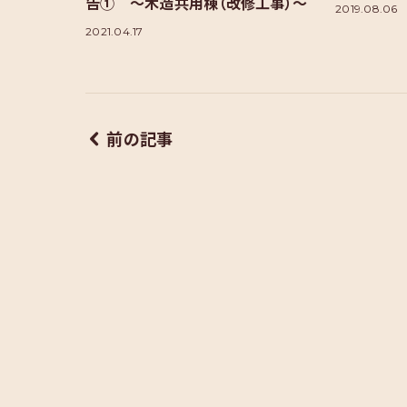
告① ～木造共用棟（改修工事）～
2019.08.06
2021.04.17
前の記事