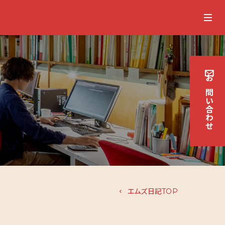
お
問
い
合
わせ
エムズ日記TOP