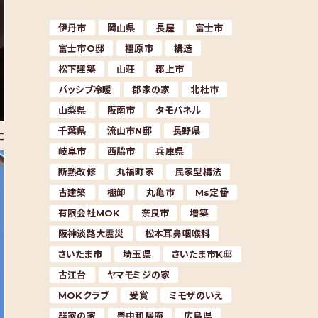
伊丹市
岡山県
長屋
富士市
富士市O邸
橿原市
構造
松下建築
山荘
郡上市
パッシブ冷暖
郡家の家
北杜市
山梨県
阪南市
タモパネル
千葉県
流山市N邸
長野県
た
岐阜市
西脇市
兵庫県
断熱改修
丸福町家
民家型構法
古建築
棚卸
丸亀市
Ms定番
有限会社MOK
奈良市
増築
阪神淡路大震災
松本耳鼻咽喉科
さいたま市
埼玉県
さいたま市K邸
古江台
ヤマモミジの家
MOKクラブ
受賞
ミモザのいえ
群家の家
豊中和居庵
広島県