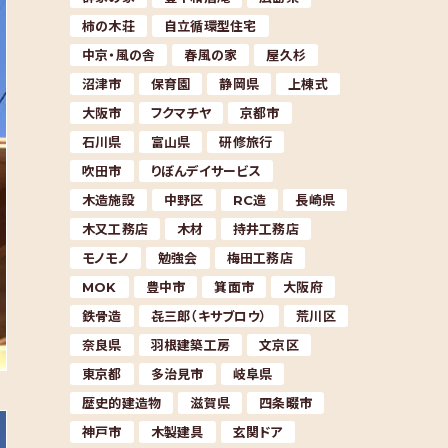
柿の木荘
自立循環型住宅
中京・風の舎
春風の家
屋久杉
沼津市
保育園
静岡県
上棟式
大阪市
フクマチヤ
京都市
石川県
富山県
研修旅行
吹田市
りぼんデイサービス
木造施設
中野区
RC造
長崎県
木又工務店
木材
持井工務店
モノモノ
勉強会
梅田工務店
MOK
豊中市
箕面市
大阪府
鉄骨造
㐂三郎（キサブロウ）
荒川区
奈良県
羽根建築工房
文京区
東京都
多治見市
岐阜県
歴史的建造物
滋賀県
四条畷市
神戸市
木製建具
玄関ドア