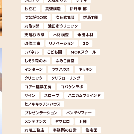
シロアリ
天理市O邸
ケヤキ
独立柱
真壁構造
伊丹市I邸
つながりの家
吹田市S邸
群馬T邸
丸亀S邸
池田市クリニック
天竜杉の家
木材検査
永田木材
改修工事
リノベーション
3D
Jパネル
こども園
MOKスクール
しそう森の木
ふみこ食堂
インターン
ウマハウス
キッチン
クリニック
クリフローリング
コアー建築工房
コバケンラボ
サイン
スロープ
ハニカムブラインド
ヒノキキッチンハウス
プレゼンテーション
ベンチソファー
メンテナンス
ヤマヒロ
上棟
丸晴工務店
事務所の日常
住宅医