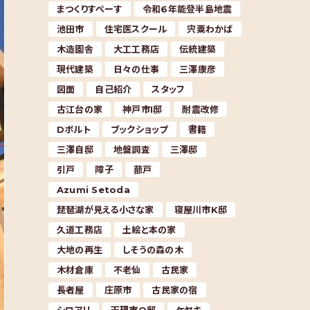
まつくりすぺーす
令和6年能登半島地震
池田市
住宅医スクール
宍粟わかば
木造園舎
大工工務店
伝統建築
現代建築
日々の仕事
三澤康彦
図面
自己紹介
スタッフ
古江台の家
神戸市I邸
耐震改修
Dボルト
ブックショップ
書籍
三澤自邸
地盤調査
三澤邸
引戸
障子
蔀戸
Azumi Setoda
琵琶湖が見える小さな家
寝屋川市K邸
久道工務店
土絵と本の家
大地の再生
しそうの森の木
木材倉庫
不老仙
古民家
長者屋
庄原市
古民家の宿