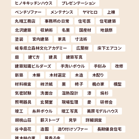
ヒノキキッチンハウス
プレゼンテーション
ベンチソファー
メンテナンス
ヤマヒロ
上棟
丸晴工務店
事務所の日常
住宅医
住宅建築
北沢建築
収納術
名栗
国産材
地鎮祭
塗装
宮内建築
家具
寸法術
岐阜県立森林文化アカデミー
広葉樹
床下エアコン
庭
建て方
建具
建築写真
建築知識ビルダーズ
手洗いボウル
手刻み
改修
新築
木塀
木材選定
木造
木配り
材料検査
柿渋紙
栗
椅子
楓の家
模型
気密試験
洗面台
温熱設計
漆
焼杉
照明器具
玄関室
現場監理
畳
研修会
竣工
糸井ボウル
竣工写真
美原モデルハウス
胡桃山荘
薪ストーブ
見学
詳細調査
谷中岳花
造園
造り付けソファー
長期優良住宅
雑木林の家
風香る舎