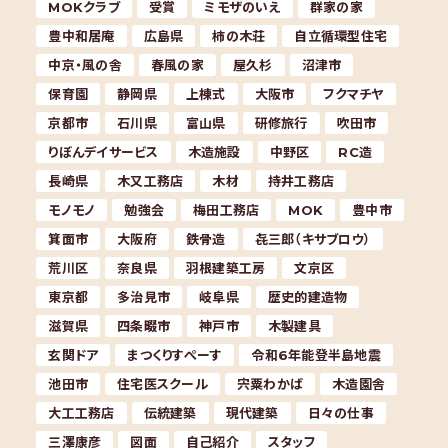
MOKクラブ
受賞
ミモザのいえ
群家の家
豊中和居庵
広島県
柿の木荘
自立循環型住宅
中京・風の舎
春風の家
屋久杉
沼津市
保育園
静岡県
上棟式
大阪市
フクマチヤ
京都市
石川県
富山県
研修旅行
吹田市
りぼんデイサービス
木造施設
中野区
RC造
長崎県
木又工務店
木材
持井工務店
モノモノ
勉強会
梅田工務店
MOK
豊中市
箕面市
大阪府
鉄骨造
㐂三郎（キサブロウ）
荒川区
奈良県
羽根建築工房
文京区
東京都
多治見市
岐阜県
歴史的建造物
滋賀県
四条畷市
神戸市
木製建具
玄関ドア
まつくりすぺーす
令和6年能登半島地震
池田市
住宅医スクール
宍粟わかば
木造園舎
大工工務店
伝統建築
現代建築
日々の仕事
三澤康彦
図面
自己紹介
スタッフ