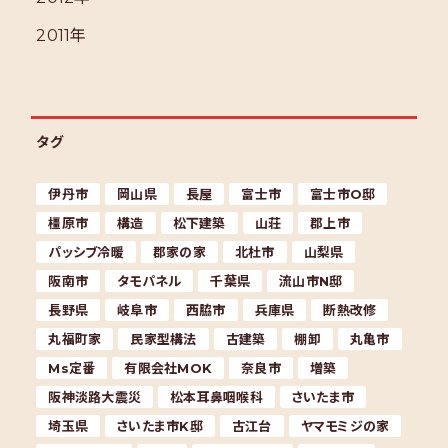
2011年
タグ
伊丹市
岡山県
長屋
富士市
富士市O邸
橿原市
構造
松下建築
山荘
郡上市
パッシブ冷暖
郡家の家
北杜市
山梨県
阪南市
タモパネル
千葉県
流山市N邸
長野県
岐阜市
西脇市
兵庫県
断熱改修
丸福町家
民家型構法
古建築
棚卸
丸亀市
Ms定番
有限会社MOK
奈良市
増築
阪神淡路大震災
松本耳鼻咽喉科
さいたま市
埼玉県
さいたま市K邸
古江台
ヤマモミジの家