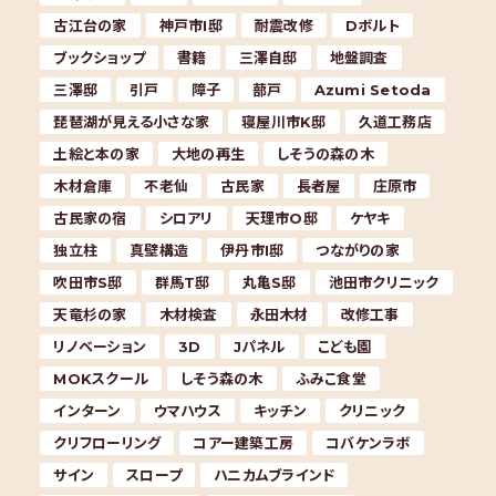
古江台の家
神戸市I邸
耐震改修
Dボルト
ブックショップ
書籍
三澤自邸
地盤調査
三澤邸
引戸
障子
蔀戸
Azumi Setoda
琵琶湖が見える小さな家
寝屋川市K邸
久道工務店
土絵と本の家
大地の再生
しそうの森の木
木材倉庫
不老仙
古民家
長者屋
庄原市
古民家の宿
シロアリ
天理市O邸
ケヤキ
独立柱
真壁構造
伊丹市I邸
つながりの家
吹田市S邸
群馬T邸
丸亀S邸
池田市クリニック
天竜杉の家
木材検査
永田木材
改修工事
リノベーション
3D
Jパネル
こども園
MOKスクール
しそう森の木
ふみこ食堂
インターン
ウマハウス
キッチン
クリニック
クリフローリング
コアー建築工房
コバケンラボ
サイン
スロープ
ハニカムブラインド