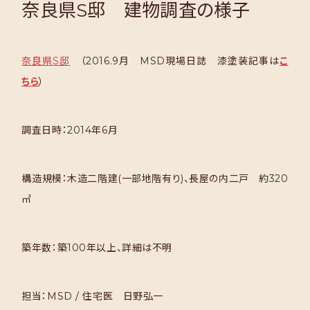
奈良県S邸 建物調査の様子
奈良県S邸
（2016.9月 MSD現場日誌 漆塗装記事は
こ
ちら
）
調査日時：2014年6月
構造規模：木造二階建
(
一部地階有り
)
、長屋の内二戸 約320
㎡
築年数：築
100
年以上、詳細は不明
担当：
MSD / 住宅医 日野弘一