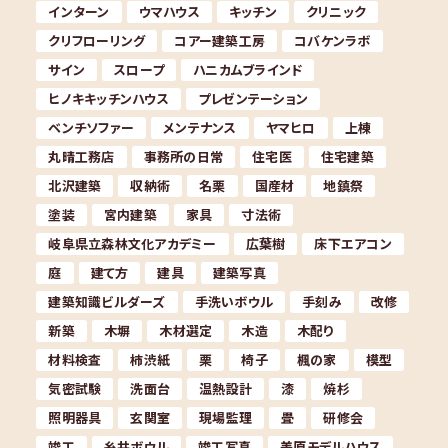
インターン
ウマハウス
キッチン
クリニック
クリフローリング
コアー建築工房
コバケンラボ
サイン
スロープ
ハニカムブラインド
ヒノキキッチンハウス
プレゼンテーション
ベンチソファー
メンテナンス
ヤマヒロ
上棟
丸晴工務店
事務所の日常
住宅医
住宅建築
北沢建築
収納術
名栗
国産材
地鎮祭
塗装
宮内建築
家具
寸法術
岐阜県立森林文化アカデミー
広葉樹
床下エアコン
庭
建て方
建具
建築写真
建築知識ビルダーズ
手洗いボウル
手刻み
改修
新築
木塀
木材選定
木造
木配り
材料検査
柿渋紙
栗
椅子
楓の家
模型
気密試験
洗面台
温熱設計
漆
焼杉
照明器具
玄関室
現場監理
畳
研修会
竣工
糸井ボウル
竣工写真
美原モデルハウス