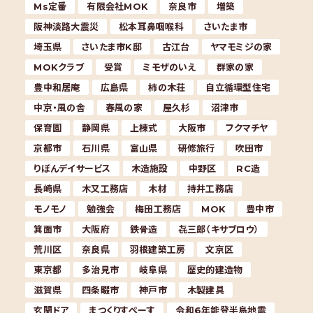
Ms定番
有限会社MOK
奈良市
増築
阪神淡路大震災
松本耳鼻咽喉科
さいたま市
埼玉県
さいたま市K邸
古江台
ヤマモミジの家
MOKクラブ
受賞
ミモザのいえ
群家の家
豊中和居庵
広島県
柿の木荘
自立循環型住宅
中京・風の舎
春風の家
屋久杉
沼津市
保育園
静岡県
上棟式
大阪市
フクマチヤ
京都市
石川県
富山県
研修旅行
吹田市
りぼんデイサービス
木造施設
中野区
RC造
長崎県
木又工務店
木材
持井工務店
モノモノ
勉強会
梅田工務店
MOK
豊中市
箕面市
大阪府
鉄骨造
㐂三郎（キサブロウ）
荒川区
奈良県
羽根建築工房
文京区
東京都
多治見市
岐阜県
歴史的建造物
滋賀県
四条畷市
神戸市
木製建具
玄関ドア
まつくりすぺーす
令和6年能登半島地震