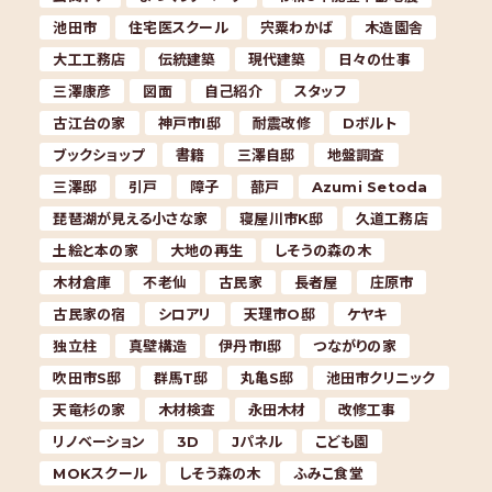
池田市
住宅医スクール
宍粟わかば
木造園舎
大工工務店
伝統建築
現代建築
日々の仕事
三澤康彦
図面
自己紹介
スタッフ
古江台の家
神戸市I邸
耐震改修
Dボルト
ブックショップ
書籍
三澤自邸
地盤調査
三澤邸
引戸
障子
蔀戸
Azumi Setoda
琵琶湖が見える小さな家
寝屋川市K邸
久道工務店
土絵と本の家
大地の再生
しそうの森の木
木材倉庫
不老仙
古民家
長者屋
庄原市
古民家の宿
シロアリ
天理市O邸
ケヤキ
独立柱
真壁構造
伊丹市I邸
つながりの家
吹田市S邸
群馬T邸
丸亀S邸
池田市クリニック
天竜杉の家
木材検査
永田木材
改修工事
リノベーション
3D
Jパネル
こども園
MOKスクール
しそう森の木
ふみこ食堂