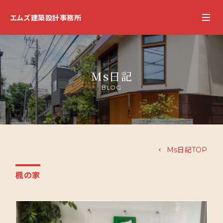
エムズ建築設計事務所
Ms日記
BLOG
Ms日記TOP
楓の家