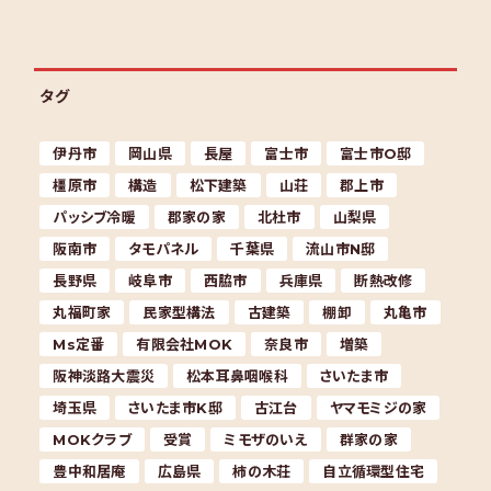
タグ
伊丹市
岡山県
長屋
富士市
富士市O邸
橿原市
構造
松下建築
山荘
郡上市
パッシブ冷暖
郡家の家
北杜市
山梨県
阪南市
タモパネル
千葉県
流山市N邸
長野県
岐阜市
西脇市
兵庫県
断熱改修
丸福町家
民家型構法
古建築
棚卸
丸亀市
Ms定番
有限会社MOK
奈良市
増築
阪神淡路大震災
松本耳鼻咽喉科
さいたま市
埼玉県
さいたま市K邸
古江台
ヤマモミジの家
MOKクラブ
受賞
ミモザのいえ
群家の家
豊中和居庵
広島県
柿の木荘
自立循環型住宅