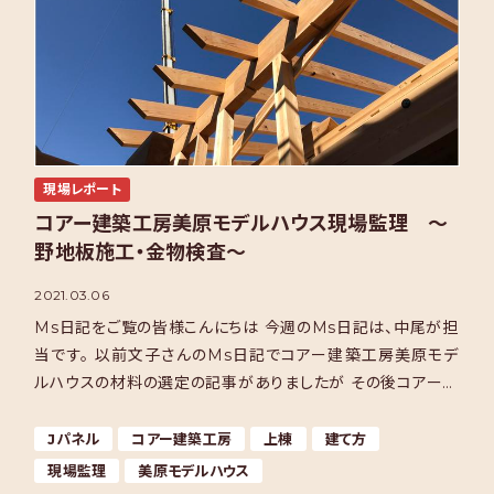
現場レポート
コアー建築工房美原モデルハウス現場監理 ～
野地板施工・金物検査～
2021.03.06
Ms日記をご覧の皆様こんにちは 今週のMs日記は、中尾が担
当です。 以前文子さんのMs日記でコアー建築工房美原モデ
ルハウスの材料の選定の記事がありましたが その後コアー美
原モデルハウスの現場監理を担当することになり、本日 […]
Jパネル
コアー建築工房
上棟
建て方
現場監理
美原モデルハウス