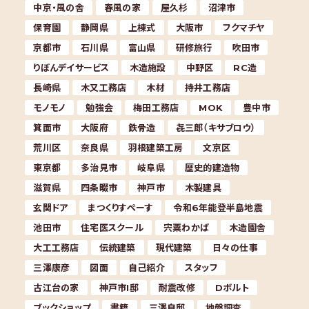
中京・風の舎
春風の家
屋久杉
沼津市
保育園
静岡県
上棟式
大阪市
フクマチヤ
京都市
石川県
富山県
研修旅行
吹田市
りぼんデイサービス
木造施設
中野区
RC造
長崎県
木又工務店
木材
持井工務店
モノモノ
勉強会
梅田工務店
MOK
豊中市
箕面市
大阪府
鉄骨造
㐂三郎（キサブロウ）
荒川区
奈良県
羽根建築工房
文京区
東京都
多治見市
岐阜県
歴史的建造物
滋賀県
四条畷市
神戸市
木製建具
玄関ドア
まつくりすぺーす
令和6年能登半島地震
池田市
住宅医スクール
宍粟わかば
木造園舎
大工工務店
伝統建築
現代建築
日々の仕事
三澤康彦
図面
自己紹介
スタッフ
古江台の家
神戸市I邸
耐震改修
Dボルト
ブックショップ
書籍
三澤自邸
地盤調査