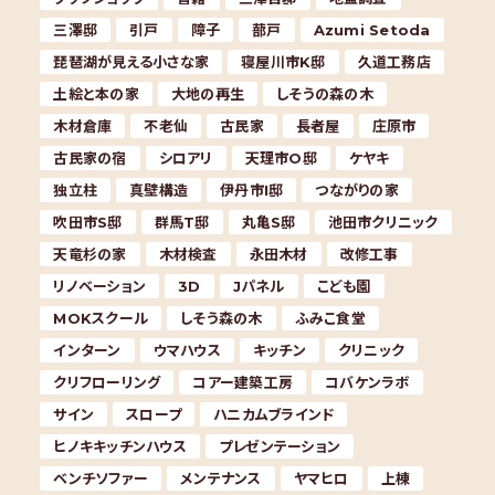
三澤邸
引戸
障子
蔀戸
Azumi Setoda
琵琶湖が見える小さな家
寝屋川市K邸
久道工務店
土絵と本の家
大地の再生
しそうの森の木
木材倉庫
不老仙
古民家
長者屋
庄原市
古民家の宿
シロアリ
天理市O邸
ケヤキ
独立柱
真壁構造
伊丹市I邸
つながりの家
吹田市S邸
群馬T邸
丸亀S邸
池田市クリニック
天竜杉の家
木材検査
永田木材
改修工事
リノベーション
3D
Jパネル
こども園
MOKスクール
しそう森の木
ふみこ食堂
インターン
ウマハウス
キッチン
クリニック
クリフローリング
コアー建築工房
コバケンラボ
サイン
スロープ
ハニカムブラインド
ヒノキキッチンハウス
プレゼンテーション
ベンチソファー
メンテナンス
ヤマヒロ
上棟