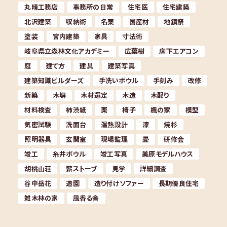
丸晴工務店
事務所の日常
住宅医
住宅建築
北沢建築
収納術
名栗
国産材
地鎮祭
塗装
宮内建築
家具
寸法術
岐阜県立森林文化アカデミー
広葉樹
床下エアコン
庭
建て方
建具
建築写真
建築知識ビルダーズ
手洗いボウル
手刻み
改修
新築
木塀
木材選定
木造
木配り
材料検査
柿渋紙
栗
椅子
楓の家
模型
気密試験
洗面台
温熱設計
漆
焼杉
照明器具
玄関室
現場監理
畳
研修会
竣工
糸井ボウル
竣工写真
美原モデルハウス
胡桃山荘
薪ストーブ
見学
詳細調査
谷中岳花
造園
造り付けソファー
長期優良住宅
雑木林の家
風香る舎