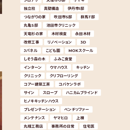
シロアリ
天理市O邸
ケヤキ
独立柱
真壁構造
伊丹市I邸
つながりの家
吹田市S邸
群馬T邸
丸亀S邸
池田市クリニック
天竜杉の家
木材検査
永田木材
改修工事
リノベーション
3D
Jパネル
こども園
MOKスクール
しそう森の木
ふみこ食堂
インターン
ウマハウス
キッチン
クリニック
クリフローリング
コアー建築工房
コバケンラボ
サイン
スロープ
ハニカムブラインド
ヒノキキッチンハウス
プレゼンテーション
ベンチソファー
メンテナンス
ヤマヒロ
上棟
丸晴工務店
事務所の日常
住宅医