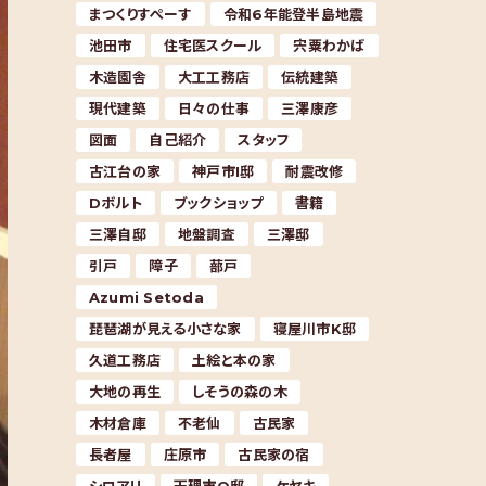
まつくりすぺーす
令和6年能登半島地震
池田市
住宅医スクール
宍粟わかば
木造園舎
大工工務店
伝統建築
現代建築
日々の仕事
三澤康彦
図面
自己紹介
スタッフ
古江台の家
神戸市I邸
耐震改修
Dボルト
ブックショップ
書籍
三澤自邸
地盤調査
三澤邸
引戸
障子
蔀戸
Azumi Setoda
琵琶湖が見える小さな家
寝屋川市K邸
久道工務店
土絵と本の家
大地の再生
しそうの森の木
木材倉庫
不老仙
古民家
長者屋
庄原市
古民家の宿