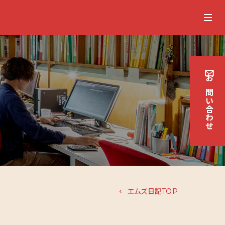
お
問
い
合
わせ
エムズ日記TOP