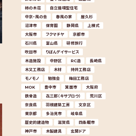
柿の木荘
自立循環型住宅
中京・風の舎
春風の家
屋久杉
沼津市
保育園
静岡県
上棟式
大阪市
フクマチヤ
京都市
石川県
富山県
研修旅行
吹田市
りぼんデイサービス
木造施設
中野区
RC造
長崎県
木又工務店
木材
持井工務店
モノモノ
勉強会
梅田工務店
MOK
豊中市
箕面市
大阪府
鉄骨造
㐂三郎（キサブロウ）
荒川区
奈良県
羽根建築工房
文京区
東京都
多治見市
岐阜県
歴史的建造物
滋賀県
四条畷市
神戸市
木製建具
玄関ドア