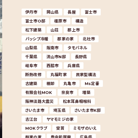
伊丹市
岡山県
長屋
富士市
富士市O邸
橿原市
構造
松下建築
山荘
郡上市
パッシブ冷暖
郡家の家
北杜市
山梨県
阪南市
タモパネル
千葉県
流山市N邸
長野県
岐阜市
西脇市
兵庫県
断熱改修
丸福町家
民家型構法
古建築
棚卸
丸亀市
Ms定番
有限会社MOK
奈良市
増築
阪神淡路大震災
松本耳鼻咽喉科
さいたま市
埼玉県
さいたま市K邸
古江台
ヤマモミジの家
MOKクラブ
受賞
ミモザのいえ
群家の家
豊中和居庵
広島県