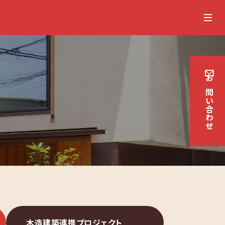
お
問
い
合
わせ
木造
建築
連携
プロジェクト