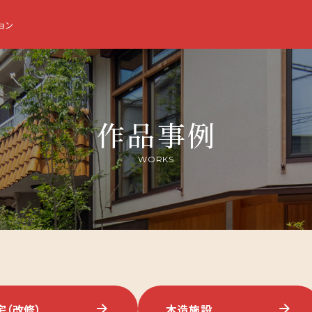
ョン
作品事例
WORKS
宅
（改修）
木造
施設