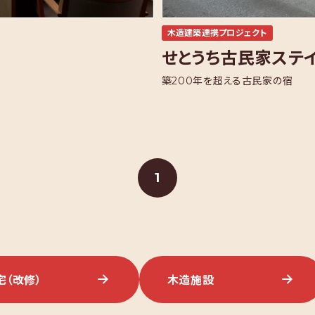
木造建築連携プロジェクト
せとうち古民家ステイズ
築200年を超える古民家の宿
1
宅
（改修）
木造
施設