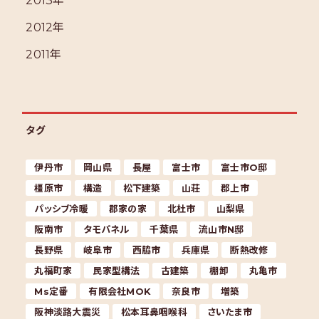
2013年
2012年
2011年
タグ
伊丹市
岡山県
長屋
富士市
富士市O邸
橿原市
構造
松下建築
山荘
郡上市
パッシブ冷暖
郡家の家
北杜市
山梨県
阪南市
タモパネル
千葉県
流山市N邸
長野県
岐阜市
西脇市
兵庫県
断熱改修
丸福町家
民家型構法
古建築
棚卸
丸亀市
Ms定番
有限会社MOK
奈良市
増築
阪神淡路大震災
松本耳鼻咽喉科
さいたま市