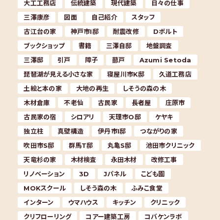
大工工務店
伝統建築
現代建築
日々の仕事
三澤康彦
図面
自己紹介
スタッフ
古江台の家
神戸市I邸
耐震改修
Dボルト
ブックショップ
書籍
三澤自邸
地盤調査
三澤邸
引戸
障子
蔀戸
Azumi Setoda
琵琶湖が見える小さな家
寝屋川市K邸
久道工務店
土絵と本の家
大地の再生
しそうの森の木
木材倉庫
不老仙
古民家
長者屋
庄原市
古民家の宿
シロアリ
天理市O邸
ケヤキ
独立柱
真壁構造
伊丹市I邸
つながりの家
吹田市S邸
群馬T邸
丸亀S邸
池田市クリニック
天竜杉の家
木材検査
永田木材
改修工事
リノベーション
3D
Jパネル
こども園
MOKスクール
しそう森の木
ふみこ食堂
インターン
ウマハウス
キッチン
クリニック
クリフローリング
コアー建築工房
コバケンラボ