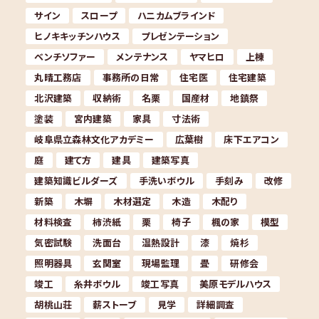
サイン
スロープ
ハニカムブラインド
ヒノキキッチンハウス
プレゼンテーション
ベンチソファー
メンテナンス
ヤマヒロ
上棟
丸晴工務店
事務所の日常
住宅医
住宅建築
北沢建築
収納術
名栗
国産材
地鎮祭
塗装
宮内建築
家具
寸法術
岐阜県立森林文化アカデミー
広葉樹
床下エアコン
庭
建て方
建具
建築写真
建築知識ビルダーズ
手洗いボウル
手刻み
改修
新築
木塀
木材選定
木造
木配り
材料検査
柿渋紙
栗
椅子
楓の家
模型
気密試験
洗面台
温熱設計
漆
焼杉
照明器具
玄関室
現場監理
畳
研修会
竣工
糸井ボウル
竣工写真
美原モデルハウス
胡桃山荘
薪ストーブ
見学
詳細調査