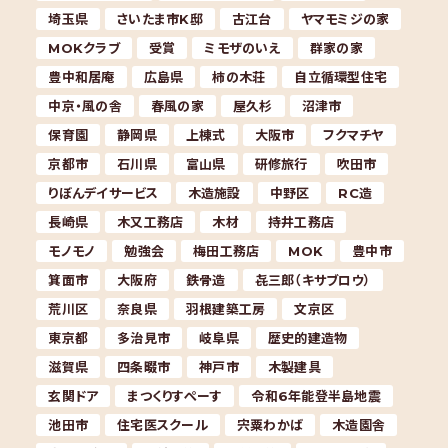
埼玉県
さいたま市K邸
古江台
ヤマモミジの家
MOKクラブ
受賞
ミモザのいえ
群家の家
豊中和居庵
広島県
柿の木荘
自立循環型住宅
中京・風の舎
春風の家
屋久杉
沼津市
保育園
静岡県
上棟式
大阪市
フクマチヤ
京都市
石川県
富山県
研修旅行
吹田市
りぼんデイサービス
木造施設
中野区
RC造
長崎県
木又工務店
木材
持井工務店
モノモノ
勉強会
梅田工務店
MOK
豊中市
箕面市
大阪府
鉄骨造
㐂三郎（キサブロウ）
荒川区
奈良県
羽根建築工房
文京区
東京都
多治見市
岐阜県
歴史的建造物
滋賀県
四条畷市
神戸市
木製建具
玄関ドア
まつくりすぺーす
令和6年能登半島地震
池田市
住宅医スクール
宍粟わかば
木造園舎