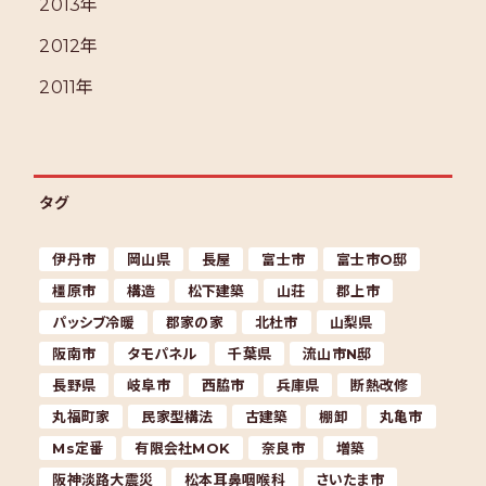
2013年
2012年
2011年
タグ
伊丹市
岡山県
長屋
富士市
富士市O邸
橿原市
構造
松下建築
山荘
郡上市
パッシブ冷暖
郡家の家
北杜市
山梨県
阪南市
タモパネル
千葉県
流山市N邸
長野県
岐阜市
西脇市
兵庫県
断熱改修
丸福町家
民家型構法
古建築
棚卸
丸亀市
Ms定番
有限会社MOK
奈良市
増築
阪神淡路大震災
松本耳鼻咽喉科
さいたま市