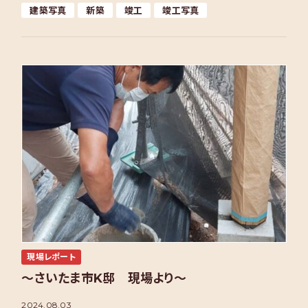
建築写真
新築
竣工
竣工写真
現場レポート
～さいたま市K邸 現場より～
2024.08.03