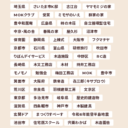
埼玉県
さいたま市K邸
古江台
ヤマモミジの家
MOKクラブ
受賞
ミモザのいえ
群家の家
豊中和居庵
広島県
柿の木荘
自立循環型住宅
中京・風の舎
春風の家
屋久杉
沼津市
保育園
静岡県
上棟式
大阪市
フクマチヤ
京都市
石川県
富山県
研修旅行
吹田市
りぼんデイサービス
木造施設
中野区
RC造
長崎県
木又工務店
木材
持井工務店
モノモノ
勉強会
梅田工務店
MOK
豊中市
箕面市
大阪府
鉄骨造
㐂三郎（キサブロウ）
荒川区
奈良県
羽根建築工房
文京区
東京都
多治見市
岐阜県
歴史的建造物
滋賀県
四条畷市
神戸市
木製建具
玄関ドア
まつくりすぺーす
令和6年能登半島地震
池田市
住宅医スクール
宍粟わかば
木造園舎