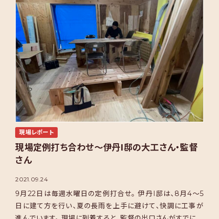
現場レポート
現場定例打ち合わせ～伊丹I邸の大工さん・監督
さん
2021.09.24
9月22日は毎週水曜日の定例打合せ。 伊丹I邸は、8月4～5
日に建て方を行い、夏の長雨を上手に避けて、快調に工事が
進んでいます。 現場に到着すると、監督の出口さんがすでに打