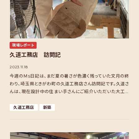
現場レポート
久道工務店 訪問記
2023.11.18
今週のＭs日記は、まだ夏の暑さが色濃く残っていた文月の終
わり、埼玉県ときがわ町の久道工務店さん訪問記です。久道さ
んは、現在設計中の住まい手さんにご紹介いただいた大工さ
んです。 この森の直ぐ目の前、文子さんの視線の先に久道 […]
久道工務店
新築