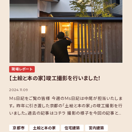
現場レポート
【土絵と本の家】竣工撮影を行いました！
2024.11.09
Ms日記をご覧の皆様 今週のMs日記は中尾が担当いたしま
す。 昨年に引き渡した京都の「土絵と本の家」の竣工撮影を行
いました。過去の記事はコチラ 撮影の様子を今回の記事とい
たします。 さて、撮影といえば！ 「畑拓さん」です […]
京都市
土絵と本の家
住宅建築
宮内建築