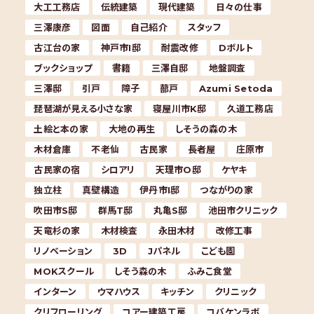
大工工務店
伝統建築
現代建築
日々の仕事
三澤康彦
図面
自己紹介
スタッフ
古江台の家
神戸市I邸
耐震改修
Dボルト
ブックショップ
書籍
三澤自邸
地盤調査
三澤邸
引戸
障子
蔀戸
Azumi Setoda
琵琶湖が見える小さな家
寝屋川市K邸
久道工務店
土絵と本の家
大地の再生
しそうの森の木
木材倉庫
不老仙
古民家
長者屋
庄原市
古民家の宿
シロアリ
天理市O邸
ケヤキ
独立柱
真壁構造
伊丹市I邸
つながりの家
吹田市S邸
群馬T邸
丸亀S邸
池田市クリニック
天竜杉の家
木材検査
永田木材
改修工事
リノベーション
3D
Jパネル
こども園
MOKスクール
しそう森の木
ふみこ食堂
インターン
ウマハウス
キッチン
クリニック
クリフローリング
コアー建築工房
コバケンラボ