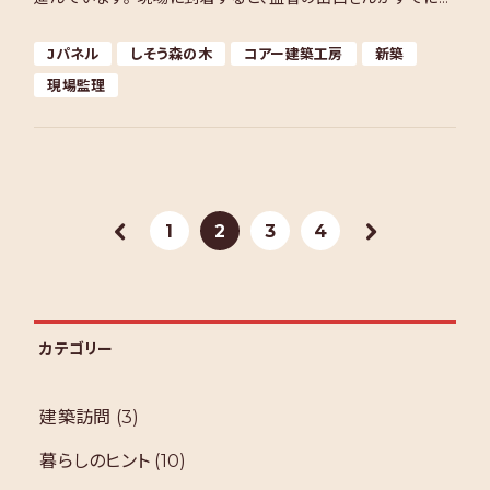
合せテーブルでお仕事。 なんと、リビングの小上り […]
Jパネル
しそう森の木
コアー建築工房
新築
現場監理
«
1
2
3
4
»
カテゴリー
建築訪問
(3)
暮らしのヒント
(10)