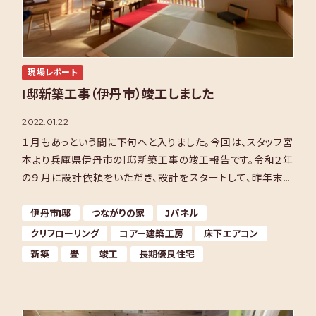
現場レポート
I邸新築工事（伊丹市）竣工しました
2022.01.22
１月もあっという間に下旬へと入りました。今回は、スタッフ宮
本より兵庫県伊丹市のI邸新築工事の竣工報告です。令和２年
の９月に設計依頼をいただき、設計をスタートして、昨年末に
竣工したので、１年半ほどの期間です。 この建物は、 […]
伊丹市I邸
つながりの家
Jパネル
クリフローリング
コアー建築工房
床下エアコン
新築
畳
竣工
長期優良住宅