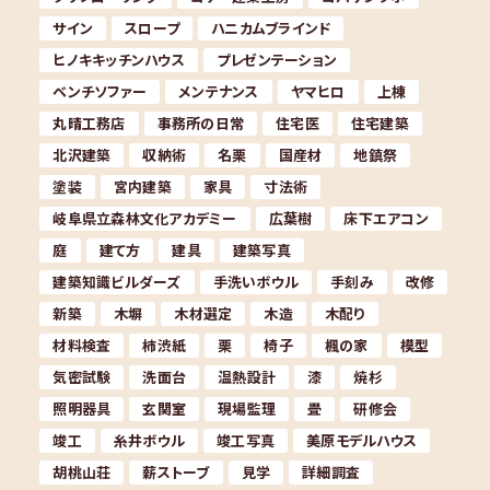
サイン
スロープ
ハニカムブラインド
ヒノキキッチンハウス
プレゼンテーション
ベンチソファー
メンテナンス
ヤマヒロ
上棟
丸晴工務店
事務所の日常
住宅医
住宅建築
北沢建築
収納術
名栗
国産材
地鎮祭
塗装
宮内建築
家具
寸法術
岐阜県立森林文化アカデミー
広葉樹
床下エアコン
庭
建て方
建具
建築写真
建築知識ビルダーズ
手洗いボウル
手刻み
改修
新築
木塀
木材選定
木造
木配り
材料検査
柿渋紙
栗
椅子
楓の家
模型
気密試験
洗面台
温熱設計
漆
焼杉
照明器具
玄関室
現場監理
畳
研修会
竣工
糸井ボウル
竣工写真
美原モデルハウス
胡桃山荘
薪ストーブ
見学
詳細調査